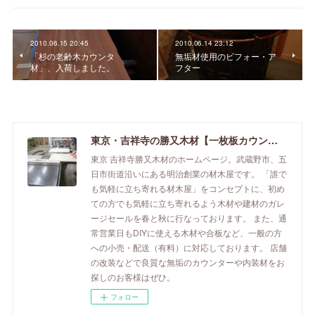
2010.06.15 20:45
2010.06.14 23:12
「杉の老齢木カウンタ
無垢材使用のビフォー・ア
材」、入荷しました。
フター
東京・吉祥寺の勝又木材【一枚板カウンター】
東京 吉祥寺勝又木材のホームページ。武蔵野市、五
日市街道沿いにある明治創業の材木屋です。 「誰で
も気軽に立ち寄れる材木屋」をコンセプトに、初め
ての方でも気軽に立ち寄れるよう木材や建材のガレ
ージセールを春と秋に行なっております。 また、通
常営業日もDIYに使える木材や合板など、一般の方
への小売・配送（有料）に対応しております。 店舗
の改装などで良質な無垢のカウンターや内装材をお
探しのお客様はぜひ。
フォロー