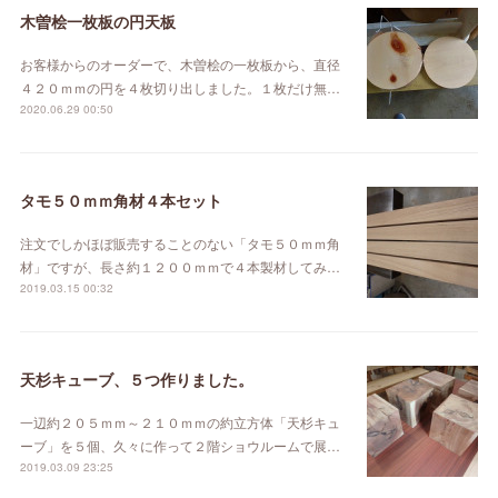
木曽桧一枚板の円天板
お客様からのオーダーで、木曽桧の一枚板から、直径
４２０ｍｍの円を４枚切り出しました。１枚だけ無…
2020.06.29 00:50
タモ５０ｍｍ角材４本セット
注文でしかほぼ販売することのない「タモ５０ｍｍ角
材」ですが、長さ約１２００ｍｍで４本製材してみ…
2019.03.15 00:32
天杉キューブ、５つ作りました。
一辺約２０５ｍｍ～２１０ｍｍの約立方体「天杉キュ
ーブ」を５個、久々に作って２階ショウルームで展…
2019.03.09 23:25