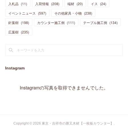
(
10
)
(
14
)
入札品
(
11
)
入荷情報
(
208
)
端材
(
20
)
イス
(
24
)
(
17
)
(
20
)
(
3
)
(
11
)
(
14
)
(
6
)
(
9
)
(
11
)
(
15
)
イベントニュース
(
597
)
その他家具・小物
(
238
)
(
12
)
(
17
)
(
18
)
針葉樹
(
12
(
198
)
)
カウンター施工例
(
111
)
テーブル施工例
(
134
)
(
11
)
(
13
)
(
13
)
(
9
)
広葉樹
(
235
)
(
15
)
(
19
)
(
16
)
(
13
)
(
10
)
(
16
)
(
11
)
(
13
)
(
14
)
(
14
)
(
13
)
(
13
)
(
20
)
(
4
)
(
15
)
(
8
)
(
18
)
(
16
)
Instagram
(
16
)
(
10
)
(
16
)
(
13
)
(
11
)
(
13
)
(
2
)
Instagramの写真を取得できませんでした。
(
9
)
(
1
)
Copyright ©
2026
東京・吉祥寺の勝又木材【一枚板カウンター】
.