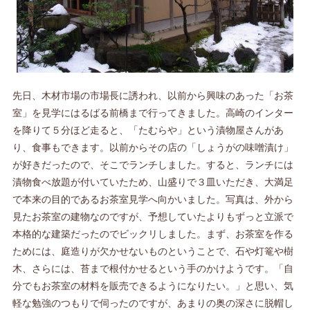
先日、木材市場の市場長に誘われ、以前から興味のあった「お茶
室」を見学にはるばる前橋まで行ってきました。高崎のインター
を降りて５分ほど走ると、「たむらや」という漬物屋さんがあ
り、食事もできます。以前からその店の「しょうがの味噌漬け」
が好きだったので、そこでランチしました。すると、ランチには
漬物食べ放題が付いていたため、山盛りで３皿いただき、大満足
で本来の目的であるお茶室見学へ向かいました。写真は、外から
見たお茶室の建物なのですが、予想していたよりもずっと立派で
本格的な建築だったのでビックリしました。まず、お茶室を作る
ためには、庭造りが欠かせないものということで、石や灯篭や樹
木、さらには、苔まで根付かせるという手のかけようです。「自
分でもお茶室の材料を販売できるようになりたい。」と思い、気
軽な勉強のつもりで伺ったのですが、あまりの奥の深さに脱帽し