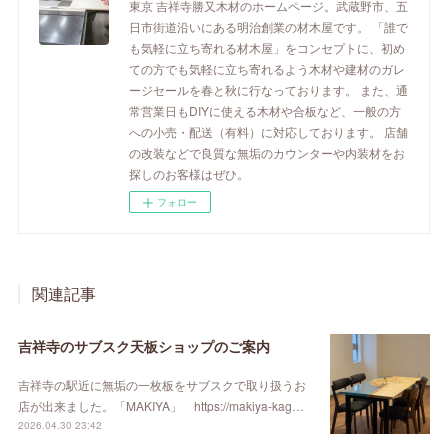
東京 吉祥寺勝又木材のホームページ。武蔵野市、五
日市街道沿いにある明治創業の材木屋です。 「誰で
も気軽に立ち寄れる材木屋」をコンセプトに、初め
ての方でも気軽に立ち寄れるよう木材や建材のガレ
ージセールを春と秋に行なっております。 また、通
常営業日もDIYに使える木材や合板など、一般の方
への小売・配送（有料）に対応しております。 店舗
の改装などで良質な無垢のカウンターや内装材をお
探しのお客様はぜひ。
フォロー
関連記事
吉祥寺のサブスク天板ショップのご案内
吉祥寺の駅近に無垢の一枚板をサブスクで取り扱うお
店が出来ました。「MAKIYA」 https://makiya-kag…
2026.04.30 23:42