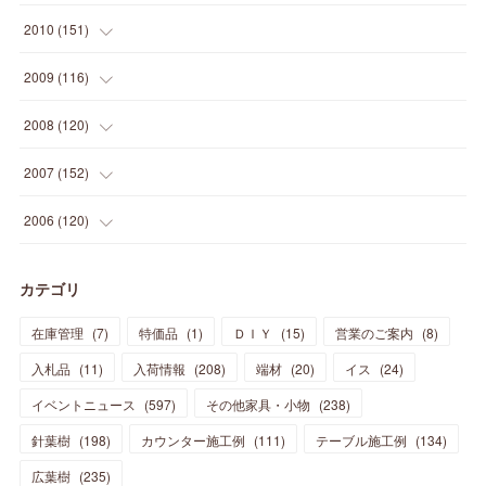
(
14
)
(
21
)
(
18
)
(
37
)
(
35
)
(
21
)
(
18
)
(
20
)
(
20
)
(
27
)
(
13
)
2010
(
151
)
(
14
)
(
35
)
(
19
)
(
34
)
(
37
)
(
20
)
(
24
)
(
22
)
(
18
)
(
26
)
(
22
)
(
12
)
2009
(
116
)
(
23
)
(
30
)
(
27
)
(
26
)
(
46
)
(
41
)
(
24
)
(
10
)
(
12
)
(
15
)
(
15
)
(
6
)
2008
(
120
)
(
12
)
(
48
)
(
32
)
(
22
)
(
30
)
(
25
)
(
11
)
(
13
)
(
15
)
(
10
)
(
8
)
(
13
)
2007
(
152
)
(
21
)
(
33
)
(
20
)
(
29
)
(
44
)
(
11
)
(
14
)
(
12
)
(
9
)
(
8
)
(
13
)
(
9
)
2006
(
120
)
(
39
)
(
30
)
(
28
)
(
19
)
(
23
)
(
18
)
(
10
)
(
10
)
(
7
)
(
7
)
(
13
)
(
5
)
カテゴリ
(
11
)
(
44
)
(
14
)
(
31
)
(
28
)
(
15
)
(
12
)
(
7
)
(
8
)
(
11
)
(
14
)
在庫管理
(
7
)
特価品
(
1
)
ＤＩＹ
(
15
)
営業のご案内
(
8
)
(
23
)
(
23
)
(
17
)
(
18
)
(
13
)
(
23
)
(
5
)
(
5
)
(
10
)
(
14
)
入札品
(
11
)
入荷情報
(
208
)
端材
(
20
)
イス
(
24
)
(
17
)
(
20
)
(
3
)
(
11
)
(
14
)
(
6
)
(
9
)
(
11
)
(
15
)
イベントニュース
(
597
)
その他家具・小物
(
238
)
(
12
)
(
17
)
(
18
)
針葉樹
(
12
(
198
)
)
カウンター施工例
(
111
)
テーブル施工例
(
134
)
(
11
)
(
13
)
(
13
)
(
9
)
広葉樹
(
235
)
(
15
)
(
19
)
(
16
)