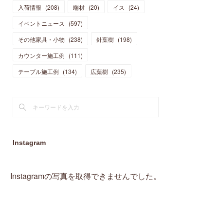
入荷情報
(
208
)
端材
(
20
)
イス
(
24
)
(
15
)
(
19
)
(
16
)
(
13
)
(
10
)
(
16
)
(
11
)
イベントニュース
(
597
)
(
13
)
(
14
)
(
14
)
(
13
)
(
13
)
(
20
)
その他家具・小物
(
4
)
(
238
)
針葉樹
(
198
)
(
15
)
(
8
)
(
18
)
(
16
)
(
16
)
カウンター施工例
(
10
)
(
111
)
(
16
)
(
13
)
(
11
)
(
13
)
テーブル施工例
(
2
)
(
134
)
広葉樹
(
235
)
(
9
)
(
1
)
Instagram
Instagramの写真を取得できませんでした。