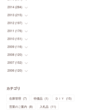
(
9
)
(
5
)
(
9
)
(
25
)
(
16
)
(
15
)
(
26
)
(
30
)
2014
(
284
(
15
)
)
(
12
)
(
5
)
(
12
)
(
25
)
(
22
)
(
12
)
(
20
)
(
28
)
(
45
)
2013
(
215
(
13
)
)
(
2
)
(
5
)
(
14
)
(
24
)
(
20
)
(
19
)
(
16
)
(
23
)
(
33
)
(
34
)
2012
(
197
(
11
)
)
(
5
)
(
21
)
(
24
)
(
40
)
(
28
)
(
24
)
(
13
)
(
24
)
(
29
)
(
31
)
2011
(
176
(
6
)
)
(
14
)
(
21
)
(
18
)
(
37
)
(
35
)
(
21
)
(
18
)
(
20
)
(
20
)
(
27
)
2010
(
151
(
13
)
)
(
14
)
(
35
)
(
19
)
(
34
)
(
37
)
(
20
)
(
24
)
(
22
)
(
18
)
(
26
)
(
22
)
2009
(
116
(
12
)
)
(
23
)
(
30
)
(
27
)
(
26
)
(
46
)
(
41
)
(
24
)
(
10
)
(
12
)
(
15
)
(
15
)
2008
(
120
(
6
)
)
(
12
)
(
48
)
(
32
)
(
22
)
(
30
)
(
25
)
(
11
)
(
13
)
(
15
)
(
10
)
(
8
)
2007
(
152
(
13
)
)
(
21
)
(
33
)
(
20
)
(
29
)
(
44
)
(
11
)
(
14
)
(
12
)
(
9
)
(
8
)
(
13
)
2006
(
120
(
9
)
)
(
39
)
(
30
)
(
28
)
(
19
)
(
23
)
(
18
)
(
10
)
(
10
)
(
7
)
(
7
)
(
13
)
(
5
)
(
11
)
(
44
)
(
14
)
(
31
)
(
28
)
(
15
)
(
12
)
(
7
)
(
8
)
(
11
)
(
14
)
カテゴリ
(
23
)
(
23
)
(
17
)
(
18
)
(
13
)
(
23
)
(
5
)
(
5
)
(
10
)
(
14
)
在庫管理
(
7
)
特価品
(
1
)
ＤＩＹ
(
15
)
(
17
)
(
20
)
(
3
)
(
11
)
(
14
)
(
6
)
(
9
)
(
11
)
(
15
)
営業のご案内
(
8
)
入札品
(
11
)
(
12
)
(
17
)
(
18
)
(
12
)
(
11
)
(
13
)
(
13
)
(
9
)