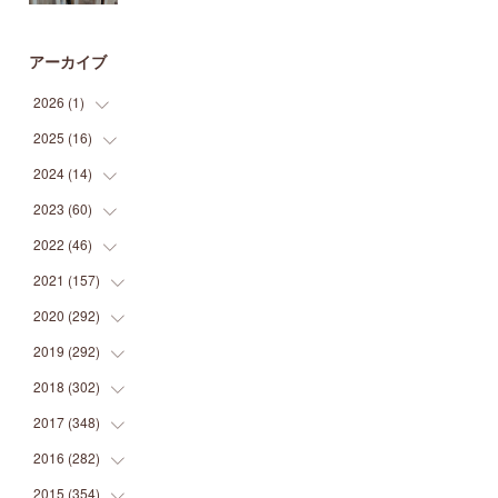
アーカイブ
2026
(
1
)
2025
(
16
(
1
)
)
2024
(
14
(
2
)
)
(
1
)
2023
(
60
(
1
)
)
(
1
)
(
2
)
2022
(
46
(
1
)
)
(
4
)
(
1
)
(
3
)
2021
(
157
(
2
)
)
(
2
)
(
7
)
(
5
)
(
1
)
2020
(
292
(
6
)
)
(
1
)
(
3
)
(
5
)
(
3
)
(
27
)
2019
(
292
(
14
)
)
(
5
)
(
4
)
(
4
)
(
14
)
(
35
)
2018
(
302
(
21
)
)
(
5
)
(
8
)
(
11
)
(
22
)
(
35
)
2017
(
348
(
18
)
)
(
6
)
(
2
)
(
7
)
(
22
)
(
37
)
(
29
)
2016
(
282
(
23
)
)
(
8
)
(
6
)
(
8
)
(
22
)
(
22
)
(
14
)
(
37
)
2015
(
354
(
18
)
)