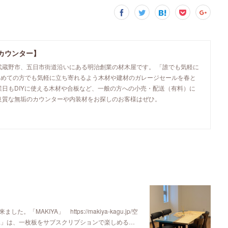
カウンター】
武蔵野市、五日市街道沿いにある明治創業の材木屋です。 「誰でも気軽に
初めての方でも気軽に立ち寄れるよう木材や建材のガレージセールを春と
業日もDIYに使える木材や合板など、一般の方への小売・配送（有料）に
良質な無垢のカウンターや内装材をお探しのお客様はぜひ。
KIYA」 https://makiya-kagu.jp/空
ya」は、一枚板をサブスクリプションで楽しめる…