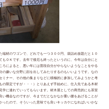
た端材のワゴンで、どれでも一つ３００円、袋詰め放題だと１０
てもＯＫです。去年で後厄も終ったというのに、今年は自分にと
ころによると、悪い年には普段自分がやらないようなことをやる
分の嫌いな分野に顔を出してみたりするのもいいようです。なの
セミナー、その他の集まりなどに積極的に参加してみようかと考
もの限定ですが・・・）とりあえず手始めに、仕入先である木材
見学に連れていってもらいます。材木屋としての商売的にも茶室
良い機会なのですが、今までだとなかなか重い腰をあげることが
かったので、そういった意味でも良いキッカケになればいいかな