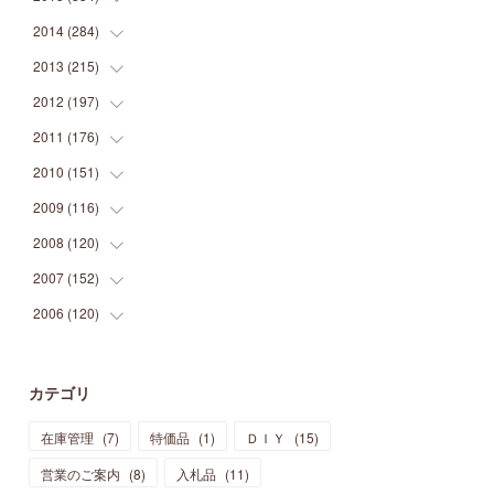
(
9
)
(
5
)
(
9
)
(
25
)
(
16
)
(
15
)
(
26
)
(
30
)
2014
(
284
(
15
)
)
(
12
)
(
5
)
(
12
)
(
25
)
(
22
)
(
12
)
(
20
)
(
28
)
(
45
)
2013
(
215
(
13
)
)
(
2
)
(
5
)
(
14
)
(
24
)
(
20
)
(
19
)
(
16
)
(
23
)
(
33
)
(
34
)
2012
(
197
(
11
)
)
(
5
)
(
21
)
(
24
)
(
40
)
(
28
)
(
24
)
(
13
)
(
24
)
(
29
)
(
31
)
2011
(
176
(
6
)
)
(
14
)
(
21
)
(
18
)
(
37
)
(
35
)
(
21
)
(
18
)
(
20
)
(
20
)
(
27
)
2010
(
151
(
13
)
)
(
14
)
(
35
)
(
19
)
(
34
)
(
37
)
(
20
)
(
24
)
(
22
)
(
18
)
(
26
)
(
22
)
2009
(
116
(
12
)
)
(
23
)
(
30
)
(
27
)
(
26
)
(
46
)
(
41
)
(
24
)
(
10
)
(
12
)
(
15
)
(
15
)
2008
(
120
(
6
)
)
(
12
)
(
48
)
(
32
)
(
22
)
(
30
)
(
25
)
(
11
)
(
13
)
(
15
)
(
10
)
(
8
)
2007
(
152
(
13
)
)
(
21
)
(
33
)
(
20
)
(
29
)
(
44
)
(
11
)
(
14
)
(
12
)
(
9
)
(
8
)
(
13
)
2006
(
120
(
9
)
)
(
39
)
(
30
)
(
28
)
(
19
)
(
23
)
(
18
)
(
10
)
(
10
)
(
7
)
(
7
)
(
13
)
(
5
)
(
11
)
(
44
)
(
14
)
(
31
)
(
28
)
(
15
)
(
12
)
(
7
)
(
8
)
(
11
)
(
14
)
カテゴリ
(
23
)
(
23
)
(
17
)
(
18
)
(
13
)
(
23
)
(
5
)
(
5
)
(
10
)
(
14
)
在庫管理
(
7
)
特価品
(
1
)
ＤＩＹ
(
15
)
(
17
)
(
20
)
(
3
)
(
11
)
(
14
)
(
6
)
(
9
)
(
11
)
(
15
)
営業のご案内
(
8
)
入札品
(
11
)
(
12
)
(
17
)
(
18
)
(
12
)
(
11
)
(
13
)
(
13
)
(
9
)