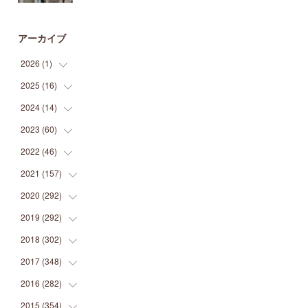
アーカイブ
2026
(
1
)
2025
(
16
(
1
)
)
2024
(
14
(
2
)
)
(
1
)
2023
(
60
(
1
)
)
(
1
)
(
2
)
2022
(
46
(
1
)
)
(
4
)
(
1
)
(
3
)
2021
(
157
(
2
)
)
(
2
)
(
7
)
(
5
)
(
1
)
2020
(
292
(
6
)
)
(
1
)
(
3
)
(
5
)
(
3
)
(
27
)
2019
(
292
(
14
)
)
(
5
)
(
4
)
(
4
)
(
14
)
(
35
)
2018
(
302
(
21
)
)
(
5
)
(
8
)
(
11
)
(
22
)
(
35
)
2017
(
348
(
18
)
)
(
6
)
(
2
)
(
7
)
(
22
)
(
37
)
(
29
)
2016
(
282
(
23
)
)
(
8
)
(
6
)
(
8
)
(
22
)
(
22
)
(
14
)
(
37
)
2015
(
354
(
18
)
)