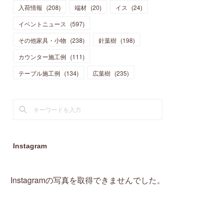
入荷情報
(
208
)
端材
(
20
)
イス
(
24
)
(
15
)
(
19
)
(
16
)
(
13
)
(
10
)
(
16
)
(
11
)
イベントニュース
(
597
)
(
13
)
(
14
)
(
14
)
(
13
)
(
13
)
(
20
)
その他家具・小物
(
4
)
(
238
)
針葉樹
(
198
)
(
15
)
(
8
)
(
18
)
(
16
)
(
16
)
カウンター施工例
(
10
)
(
111
)
(
16
)
(
13
)
(
11
)
(
13
)
テーブル施工例
(
2
)
(
134
)
広葉樹
(
235
)
(
9
)
(
1
)
Instagram
Instagramの写真を取得できませんでした。