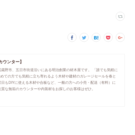
カウンター】
武蔵野市、五日市街道沿いにある明治創業の材木屋です。 「誰でも気軽に
初めての方でも気軽に立ち寄れるよう木材や建材のガレージセールを春と
業日もDIYに使える木材や合板など、一般の方への小売・配送（有料）に
良質な無垢のカウンターや内装材をお探しのお客様はぜひ。