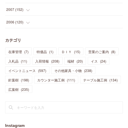
(
12
)
(
48
)
(
32
)
(
22
)
(
30
)
(
25
)
(
11
)
(
13
)
(
15
)
(
10
)
(
8
)
(
13
)
2007
(
152
)
(
21
)
(
33
)
(
20
)
(
29
)
(
44
)
(
11
)
(
14
)
(
12
)
(
9
)
(
8
)
(
13
)
(
9
)
2006
(
120
)
(
39
)
(
30
)
(
28
)
(
19
)
(
23
)
(
18
)
(
10
)
(
10
)
(
7
)
(
7
)
(
13
)
(
5
)
カテゴリ
(
11
)
(
44
)
(
14
)
(
31
)
(
28
)
(
15
)
(
12
)
(
7
)
(
8
)
(
11
)
(
14
)
在庫管理
(
7
)
特価品
(
1
)
ＤＩＹ
(
15
)
営業のご案内
(
8
)
(
23
)
(
23
)
(
17
)
(
18
)
(
13
)
(
23
)
(
5
)
(
5
)
(
10
)
(
14
)
入札品
(
11
)
入荷情報
(
208
)
端材
(
20
)
イス
(
24
)
(
17
)
(
20
)
(
3
)
(
11
)
(
14
)
(
6
)
(
9
)
(
11
)
(
15
)
イベントニュース
(
597
)
その他家具・小物
(
238
)
(
12
)
(
17
)
(
18
)
針葉樹
(
12
(
198
)
)
カウンター施工例
(
111
)
テーブル施工例
(
134
)
(
11
)
(
13
)
(
13
)
(
9
)
広葉樹
(
235
)
(
15
)
(
19
)
(
16
)
(
13
)
(
10
)
(
16
)
(
11
)
(
13
)
(
14
)
(
14
)
(
13
)
(
13
)
(
20
)
(
4
)
(
15
)
(
8
)
(
18
)
(
16
)
Instagram