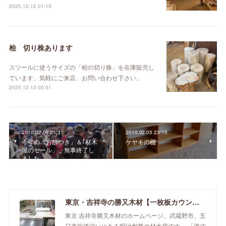
2025.12.12 01:15
桧 切り株あります
スツールに使うサイズの「桧の切り株」を在庫販売し
ています。気軽にご来店、お問い合わせ下さい。
2025.12.12 00:51
2010.02.08 21:31
2010.02.05 23:15
今年の「お餅つき」＆｢材木
ケヤキの棚
屋のセール」、無事終了し
ました。
東京・吉祥寺の勝又木材【一枚板カウンター】
東京 吉祥寺勝又木材のホームページ。武蔵野市、五
日市街道沿いにある明治創業の材木屋です。 「誰で