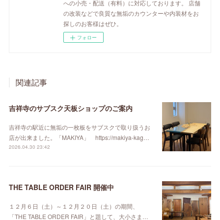
への小売・配送（有料）に対応しております。 店舗
の改装などで良質な無垢のカウンターや内装材をお
探しのお客様はぜひ。
フォロー
関連記事
吉祥寺のサブスク天板ショップのご案内
吉祥寺の駅近に無垢の一枚板をサブスクで取り扱うお
店が出来ました。「MAKIYA」 https://makiya-kag…
2026.04.30 23:42
THE TABLE ORDER FAIR 開催中
１２月６日（土）～１２月２０日（土）の期間、
「THE TABLE ORDER FAIR」と題して、大小さま…