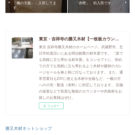
「楓の天板」、入荷してま
「赤樫」、初入荷です。
す。
東京・吉祥寺の勝又木材【一枚板カウンター】
東京 吉祥寺勝又木材のホームページ。武蔵野市、五
日市街道沿いにある明治創業の材木屋です。 「誰で
も気軽に立ち寄れる材木屋」をコンセプトに、初め
ての方でも気軽に立ち寄れるよう木材や建材のガレ
ージセールを春と秋に行なっております。 また、通
常営業日もDIYに使える木材や合板など、一般の方
への小売・配送（有料）に対応しております。 店舗
の改装などで良質な無垢のカウンターや内装材をお
探しのお客様はぜひ。
フォロー
勝又木材ネットショップ