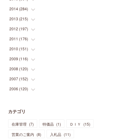
(
9
)
(
5
)
(
9
)
(
25
)
(
16
)
(
15
)
(
26
)
(
30
)
2014
(
284
(
15
)
)
(
12
)
(
5
)
(
12
)
(
25
)
(
22
)
(
12
)
(
20
)
(
28
)
(
45
)
2013
(
215
(
13
)
)
(
2
)
(
5
)
(
14
)
(
24
)
(
20
)
(
19
)
(
16
)
(
23
)
(
33
)
(
34
)
2012
(
197
(
11
)
)
(
5
)
(
21
)
(
24
)
(
40
)
(
28
)
(
24
)
(
13
)
(
24
)
(
29
)
(
31
)
2011
(
176
(
6
)
)
(
14
)
(
21
)
(
18
)
(
37
)
(
35
)
(
21
)
(
18
)
(
20
)
(
20
)
(
27
)
2010
(
151
(
13
)
)
(
14
)
(
35
)
(
19
)
(
34
)
(
37
)
(
20
)
(
24
)
(
22
)
(
18
)
(
26
)
(
22
)
2009
(
116
(
12
)
)
(
23
)
(
30
)
(
27
)
(
26
)
(
46
)
(
41
)
(
24
)
(
10
)
(
12
)
(
15
)
(
15
)
2008
(
120
(
6
)
)
(
12
)
(
48
)
(
32
)
(
22
)
(
30
)
(
25
)
(
11
)
(
13
)
(
15
)
(
10
)
(
8
)
2007
(
152
(
13
)
)
(
21
)
(
33
)
(
20
)
(
29
)
(
44
)
(
11
)
(
14
)
(
12
)
(
9
)
(
8
)
(
13
)
2006
(
120
(
9
)
)
(
39
)
(
30
)
(
28
)
(
19
)
(
23
)
(
18
)
(
10
)
(
10
)
(
7
)
(
7
)
(
13
)
(
5
)
(
11
)
(
44
)
(
14
)
(
31
)
(
28
)
(
15
)
(
12
)
(
7
)
(
8
)
(
11
)
(
14
)
カテゴリ
(
23
)
(
23
)
(
17
)
(
18
)
(
13
)
(
23
)
(
5
)
(
5
)
(
10
)
(
14
)
在庫管理
(
7
)
特価品
(
1
)
ＤＩＹ
(
15
)
(
17
)
(
20
)
(
3
)
(
11
)
(
14
)
(
6
)
(
9
)
(
11
)
(
15
)
営業のご案内
(
8
)
入札品
(
11
)
(
12
)
(
17
)
(
18
)
(
12
)
(
11
)
(
13
)
(
13
)
(
9
)