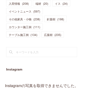
入荷情報
(
208
)
端材
(
20
)
イス
(
24
)
(
15
)
(
19
)
(
16
)
(
13
)
(
10
)
(
16
)
(
11
)
イベントニュース
(
597
)
(
13
)
(
14
)
(
14
)
(
13
)
(
13
)
(
20
)
その他家具・小物
(
4
)
(
238
)
針葉樹
(
198
)
(
15
)
(
8
)
(
18
)
(
16
)
(
16
)
カウンター施工例
(
10
)
(
111
)
(
16
)
(
13
)
(
11
)
(
13
)
テーブル施工例
(
2
)
(
134
)
広葉樹
(
235
)
(
9
)
(
1
)
Instagram
Instagramの写真を取得できませんでした。