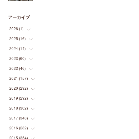
アーカイブ
2026
(
1
)
2025
(
16
(
1
)
)
2024
(
14
(
2
)
)
(
1
)
2023
(
60
(
1
)
)
(
1
)
(
2
)
2022
(
46
(
1
)
)
(
4
)
(
1
)
(
3
)
2021
(
157
(
2
)
)
(
2
)
(
7
)
(
5
)
(
1
)
2020
(
292
(
6
)
)
(
1
)
(
3
)
(
5
)
(
3
)
(
27
)
2019
(
292
(
14
)
)
(
5
)
(
4
)
(
4
)
(
14
)
(
35
)
2018
(
302
(
21
)
)
(
5
)
(
8
)
(
11
)
(
22
)
(
35
)
2017
(
348
(
18
)
)
(
6
)
(
2
)
(
7
)
(
22
)
(
37
)
(
29
)
2016
(
282
(
23
)
)
(
8
)
(
6
)
(
8
)
(
22
)
(
22
)
(
14
)
(
37
)
2015
(
354
(
18
)
)