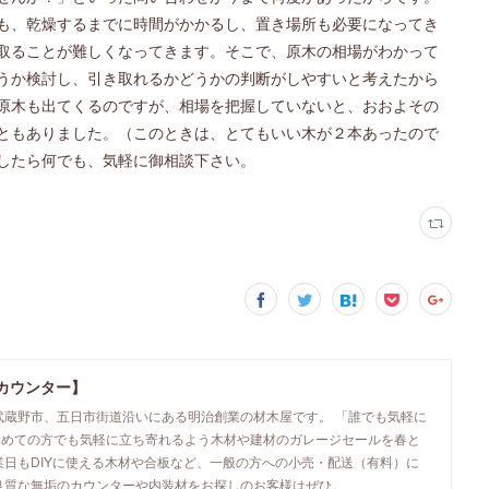
も、乾燥するまでに時間がかかるし、置き場所も必要になってき
取ることが難しくなってきます。そこで、原木の相場がわかって
うか検討し、引き取れるかどうかの判断がしやすいと考えたから
原木も出てくるのですが、相場を把握していないと、おおよその
ともありました。（このときは、とてもいい木が２本あったので
したら何でも、気軽に御相談下さい。
カウンター】
武蔵野市、五日市街道沿いにある明治創業の材木屋です。 「誰でも気軽に
初めての方でも気軽に立ち寄れるよう木材や建材のガレージセールを春と
業日もDIYに使える木材や合板など、一般の方への小売・配送（有料）に
良質な無垢のカウンターや内装材をお探しのお客様はぜひ。