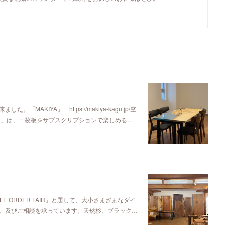
KIYA」 https://makiya-kagu.jp/空
ya」は、一枚板をサブスクリプションで楽しめる…
E ORDER FAIR」と題して、大小さまざまなダイ
、及びご相談を承っています。天然杉、ブラック…