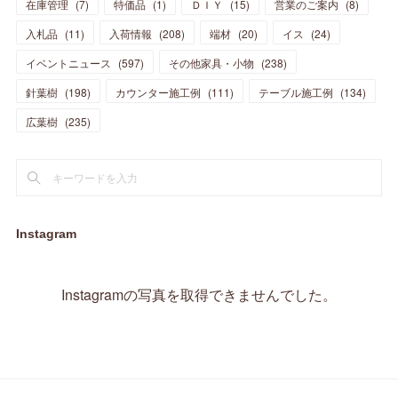
在庫管理
(
7
)
特価品
(
1
)
ＤＩＹ
(
15
)
営業のご案内
(
8
)
(
23
)
(
23
)
(
17
)
(
18
)
(
13
)
(
23
)
(
5
)
(
5
)
(
10
)
(
14
)
入札品
(
11
)
入荷情報
(
208
)
端材
(
20
)
イス
(
24
)
(
17
)
(
20
)
(
3
)
(
11
)
(
14
)
(
6
)
(
9
)
(
11
)
(
15
)
イベントニュース
(
597
)
その他家具・小物
(
238
)
(
12
)
(
17
)
(
18
)
針葉樹
(
12
(
198
)
)
カウンター施工例
(
111
)
テーブル施工例
(
134
)
(
11
)
(
13
)
(
13
)
(
9
)
広葉樹
(
235
)
(
15
)
(
19
)
(
16
)
(
13
)
(
10
)
(
16
)
(
11
)
(
13
)
(
14
)
(
14
)
(
13
)
(
13
)
(
20
)
(
4
)
(
15
)
(
8
)
(
18
)
(
16
)
Instagram
(
16
)
(
10
)
(
16
)
(
13
)
(
11
)
(
13
)
(
2
)
Instagramの写真を取得できませんでした。
(
9
)
(
1
)