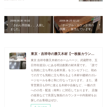
2009.08.30 16:32
2009.08.25 02:22
「さわら羽目板」、入荷し
「テーブル・カウンタ用の
ました。
鉄脚」、販売しています。
東京・吉祥寺の勝又木材【一枚板カウンター】
東京 吉祥寺勝又木材のホームページ。武蔵野市、五
日市街道沿いにある明治創業の材木屋です。 「誰で
も気軽に立ち寄れる材木屋」をコンセプトに、初め
ての方でも気軽に立ち寄れるよう木材や建材のガレ
ージセールを春と秋に行なっております。 また、通
常営業日もDIYに使える木材や合板など、一般の方
への小売・配送（有料）に対応しております。 店舗
の改装などで良質な無垢のカウンターや内装材をお
探しのお客様はぜひ。
フォロー