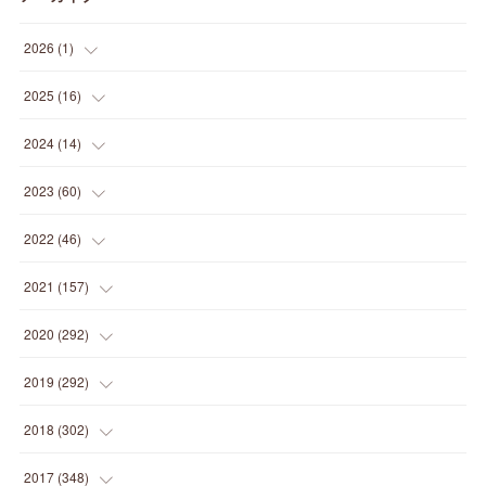
2026
(
1
)
(
1
)
2025
(
16
)
(
2
)
2024
(
14
)
(
1
)
(
1
)
2023
(
60
)
(
1
)
(
2
)
(
1
)
2022
(
46
)
(
4
)
(
1
)
(
3
)
(
2
)
2021
(
157
)
(
2
)
(
7
)
(
5
)
(
1
)
(
6
)
2020
(
292
)
(
1
)
(
3
)
(
5
)
(
3
)
(
27
)
(
14
)
2019
(
292
)
(
5
)
(
4
)
(
4
)
(
14
)
(
35
)
(
21
)
2018
(
302
)
(
5
)
(
8
)
(
11
)
(
22
)
(
35
)
(
18
)
2017
(
348
)