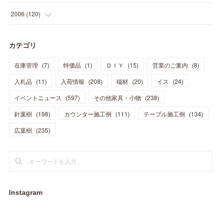
(
21
)
(
33
)
(
20
)
(
29
)
(
44
)
(
11
)
(
14
)
(
12
)
(
9
)
(
8
)
(
13
)
(
9
)
2006
(
120
)
(
39
)
(
30
)
(
28
)
(
19
)
(
23
)
(
18
)
(
10
)
(
10
)
(
7
)
(
7
)
(
13
)
(
5
)
カテゴリ
(
11
)
(
44
)
(
14
)
(
31
)
(
28
)
(
15
)
(
12
)
(
7
)
(
8
)
(
11
)
(
14
)
在庫管理
(
7
)
特価品
(
1
)
ＤＩＹ
(
15
)
営業のご案内
(
8
)
(
23
)
(
23
)
(
17
)
(
18
)
(
13
)
(
23
)
(
5
)
(
5
)
(
10
)
(
14
)
入札品
(
11
)
入荷情報
(
208
)
端材
(
20
)
イス
(
24
)
(
17
)
(
20
)
(
3
)
(
11
)
(
14
)
(
6
)
(
9
)
(
11
)
(
15
)
イベントニュース
(
597
)
その他家具・小物
(
238
)
(
12
)
(
17
)
(
18
)
針葉樹
(
12
(
198
)
)
カウンター施工例
(
111
)
テーブル施工例
(
134
)
(
11
)
(
13
)
(
13
)
(
9
)
広葉樹
(
235
)
(
15
)
(
19
)
(
16
)
(
13
)
(
10
)
(
16
)
(
11
)
(
13
)
(
14
)
(
14
)
(
13
)
(
13
)
(
20
)
(
4
)
(
15
)
(
8
)
(
18
)
(
16
)
Instagram
(
16
)
(
10
)
(
16
)
(
13
)
(
11
)
(
13
)