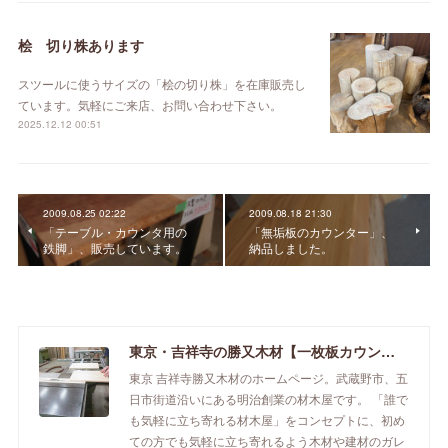
桧 切り株あります
スツールに使うサイズの「桧の切り株」を在庫販売し
ています。気軽にご来店、お問い合わせ下さい。
2025.12.12 00:51
2009.08.25 02:22
2009.08.18 21:30
「テーブル・カウンタ用の
「無垢板のカウンター」、
鉄脚」、販売しています。
納品しました。
東京・吉祥寺の勝又木材【一枚板カウンター】
東京 吉祥寺勝又木材のホームページ。武蔵野市、五
日市街道沿いにある明治創業の材木屋です。 「誰で
も気軽に立ち寄れる材木屋」をコンセプトに、初め
ての方でも気軽に立ち寄れるよう木材や建材のガレ