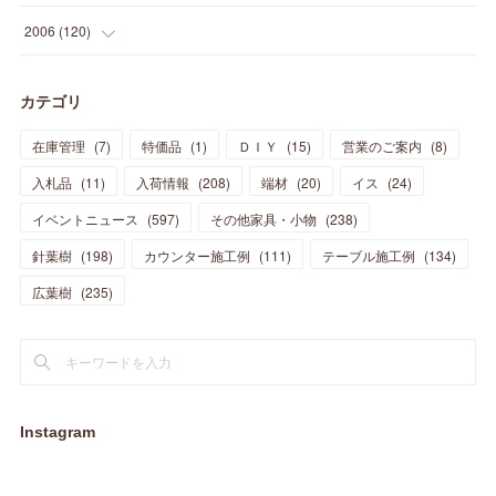
(
21
)
(
33
)
(
20
)
(
29
)
(
44
)
(
11
)
(
14
)
(
12
)
(
9
)
(
8
)
(
13
)
(
9
)
2006
(
120
)
(
39
)
(
30
)
(
28
)
(
19
)
(
23
)
(
18
)
(
10
)
(
10
)
(
7
)
(
7
)
(
13
)
(
5
)
カテゴリ
(
11
)
(
44
)
(
14
)
(
31
)
(
28
)
(
15
)
(
12
)
(
7
)
(
8
)
(
11
)
(
14
)
在庫管理
(
7
)
特価品
(
1
)
ＤＩＹ
(
15
)
営業のご案内
(
8
)
(
23
)
(
23
)
(
17
)
(
18
)
(
13
)
(
23
)
(
5
)
(
5
)
(
10
)
(
14
)
入札品
(
11
)
入荷情報
(
208
)
端材
(
20
)
イス
(
24
)
(
17
)
(
20
)
(
3
)
(
11
)
(
14
)
(
6
)
(
9
)
(
11
)
(
15
)
イベントニュース
(
597
)
その他家具・小物
(
238
)
(
12
)
(
17
)
(
18
)
針葉樹
(
12
(
198
)
)
カウンター施工例
(
111
)
テーブル施工例
(
134
)
(
11
)
(
13
)
(
13
)
(
9
)
広葉樹
(
235
)
(
15
)
(
19
)
(
16
)
(
13
)
(
10
)
(
16
)
(
11
)
(
13
)
(
14
)
(
14
)
(
13
)
(
13
)
(
20
)
(
4
)
(
15
)
(
8
)
(
18
)
(
16
)
Instagram
(
16
)
(
10
)
(
16
)
(
13
)
(
11
)
(
13
)