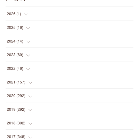
2026
(
1
)
(
1
)
2025
(
16
)
(
2
)
2024
(
14
)
(
1
)
(
1
)
2023
(
60
)
(
1
)
(
2
)
(
1
)
2022
(
46
)
(
4
)
(
1
)
(
3
)
(
2
)
2021
(
157
)
(
2
)
(
7
)
(
5
)
(
1
)
(
6
)
2020
(
292
)
(
1
)
(
3
)
(
5
)
(
3
)
(
27
)
(
14
)
2019
(
292
)
(
5
)
(
4
)
(
4
)
(
14
)
(
35
)
(
21
)
2018
(
302
)
(
5
)
(
8
)
(
11
)
(
22
)
(
35
)
(
18
)
2017
(
348
)