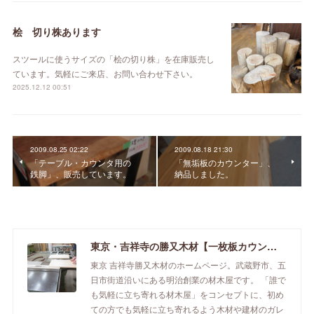
桧 切り株あります
スツールに使うサイズの「桧の切り株」を在庫販売し
ています。気軽にご来店、お問い合わせ下さい。
2025.12.12 00:51
2009.08.25 02:22
2009.08.18 21:30
「テーブル・カウンタ用の
「無垢板のカウンター」、
鉄脚」、販売しています。
納品しました。
東京・吉祥寺の勝又木材【一枚板カウンター】
東京 吉祥寺勝又木材のホームページ。武蔵野市、五
日市街道沿いにある明治創業の材木屋です。 「誰で
も気軽に立ち寄れる材木屋」をコンセプトに、初め
ての方でも気軽に立ち寄れるよう木材や建材のガレ