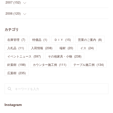
(
15
)
(
10
)
(
8
)
(
13
)
2007
(
152
)
(
21
)
(
33
)
(
20
)
(
29
)
(
44
)
(
11
)
(
14
)
(
12
)
(
9
)
(
8
)
(
13
)
(
9
)
2006
(
120
)
(
39
)
(
30
)
(
28
)
(
19
)
(
23
)
(
18
)
(
10
)
(
10
)
(
7
)
(
7
)
(
13
)
(
5
)
カテゴリ
(
11
)
(
44
)
(
14
)
(
31
)
(
28
)
(
15
)
(
12
)
(
7
)
(
8
)
(
11
)
(
14
)
在庫管理
(
7
)
特価品
(
1
)
ＤＩＹ
(
15
)
営業のご案内
(
8
)
(
23
)
(
23
)
(
17
)
(
18
)
(
13
)
(
23
)
(
5
)
(
5
)
(
10
)
(
14
)
入札品
(
11
)
入荷情報
(
208
)
端材
(
20
)
イス
(
24
)
(
17
)
(
20
)
(
3
)
(
11
)
(
14
)
(
6
)
(
9
)
(
11
)
(
15
)
イベントニュース
(
597
)
その他家具・小物
(
238
)
(
12
)
(
17
)
(
18
)
針葉樹
(
12
(
198
)
)
カウンター施工例
(
111
)
テーブル施工例
(
134
)
(
11
)
(
13
)
(
13
)
(
9
)
広葉樹
(
235
)
(
15
)
(
19
)
(
16
)
(
13
)
(
10
)
(
16
)
(
11
)
(
13
)
(
14
)
(
14
)
(
13
)
(
13
)
(
20
)
(
4
)
(
15
)
(
8
)
(
18
)
(
16
)
Instagram
(
16
)
(
10
)
(
16
)
(
13
)