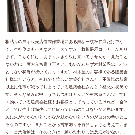
板貼りの展示販売店舗兼作業場にある無垢一枚板在庫だけでな
く、本社側にも小さなスペースですが一枚板展示コーナーがあり
ます。こちらには、あまり大きな板は置いてませんが、見たこと
ない方は一度お立ち寄り下さい。あいかわらず木材業界は、パッ
としない状況が続いておりますが、材木屋のお客様である建築会
社様はというと、それでも忙しい建築会社さんと、不景気の影響
以上に仕事が減ってしまっている建築会社さんと２極化の状況で
す。そんな業況の中、うちも含めほとんどの材木屋さんは、忙し
く動いている建築会社様もお客様としてもっているけれど、全体
としては売上げ減少傾向に陥っているのではないかと思います。
尻に火がつかないとなかなか動かないというのが自分の悪いとこ
ろなのですが、９月ころから営業廻りを再開しようと考えていま
す。営業活動は、そのときは「動いたわりには反応が少ない。」