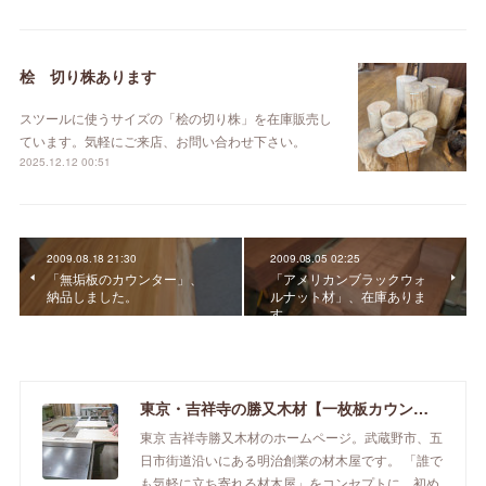
桧 切り株あります
スツールに使うサイズの「桧の切り株」を在庫販売し
ています。気軽にご来店、お問い合わせ下さい。
2025.12.12 00:51
2009.08.18 21:30
2009.08.05 02:25
「無垢板のカウンター」、
「アメリカンブラックウォ
納品しました。
ルナット材」、在庫ありま
す。
東京・吉祥寺の勝又木材【一枚板カウンター】
東京 吉祥寺勝又木材のホームページ。武蔵野市、五
日市街道沿いにある明治創業の材木屋です。 「誰で
も気軽に立ち寄れる材木屋」をコンセプトに、初め