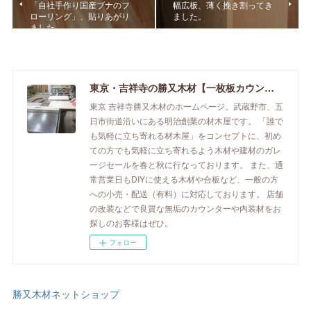
「自社手作り国産ブナのフ
幅広板、薄く挽き割ってき
ローリング」、貼りあがり
ました。
ました。
東京・吉祥寺の勝又木材【一枚板カウンター】
東京 吉祥寺勝又木材のホームページ。武蔵野市、五
日市街道沿いにある明治創業の材木屋です。 「誰で
も気軽に立ち寄れる材木屋」をコンセプトに、初め
ての方でも気軽に立ち寄れるよう木材や建材のガレ
ージセールを春と秋に行なっております。 また、通
常営業日もDIYに使える木材や合板など、一般の方
への小売・配送（有料）に対応しております。 店舗
の改装などで良質な無垢のカウンターや内装材をお
探しのお客様はぜひ。
フォロー
勝又木材ネットショップ