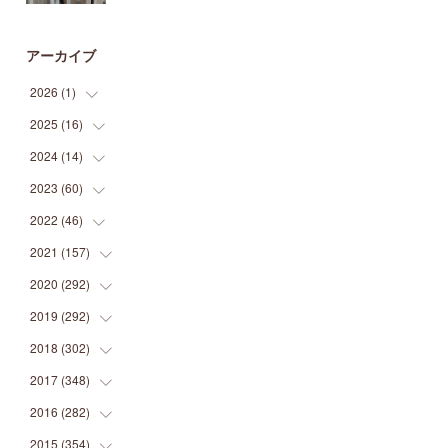
アーカイブ
2026
(
1
)
2025
(
16
(
1
)
)
2024
(
14
(
2
)
)
(
1
)
2023
(
60
(
1
)
)
(
1
)
(
2
)
2022
(
46
(
1
)
)
(
4
)
(
1
)
(
3
)
2021
(
157
(
2
)
)
(
2
)
(
7
)
(
5
)
(
1
)
2020
(
292
(
6
)
)
(
1
)
(
3
)
(
5
)
(
3
)
(
27
)
2019
(
292
(
14
)
)
(
5
)
(
4
)
(
4
)
(
14
)
(
35
)
2018
(
302
(
21
)
)
(
5
)
(
8
)
(
11
)
(
22
)
(
35
)
2017
(
348
(
18
)
)
(
6
)
(
2
)
(
7
)
(
22
)
(
37
)
(
29
)
2016
(
282
(
23
)
)
(
8
)
(
6
)
(
8
)
(
22
)
(
22
)
(
14
)
(
37
)
2015
(
354
(
18
)
)