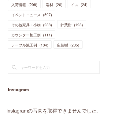
入荷情報
(
208
)
端材
(
20
)
イス
(
24
)
(
15
)
(
19
)
(
16
)
(
13
)
(
10
)
(
16
)
(
11
)
イベントニュース
(
597
)
(
13
)
(
14
)
(
14
)
(
13
)
(
13
)
(
20
)
その他家具・小物
(
4
)
(
238
)
針葉樹
(
198
)
(
15
)
(
8
)
(
18
)
(
16
)
(
16
)
カウンター施工例
(
10
)
(
111
)
(
16
)
(
13
)
(
11
)
(
13
)
テーブル施工例
(
2
)
(
134
)
広葉樹
(
235
)
(
9
)
(
1
)
Instagram
Instagramの写真を取得できませんでした。