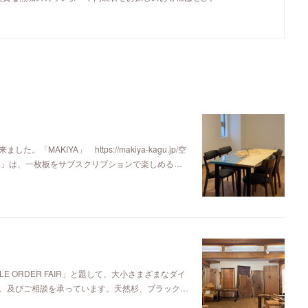
KIYA」 https://makiya-kagu.jp/空
ya」は、一枚板をサブスクリプションで楽しめる…
E ORDER FAIR」と題して、大小さまざまなダイ
、及びご相談を承っています。天然杉、ブラック…