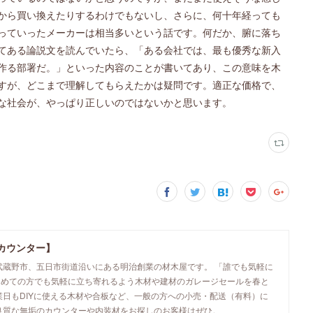
から買い換えたりするわけでもないし、さらに、何十年経っても
っていったメーカーは相当多いという話です。何だか、腑に落ち
てある論説文を読んでいたら、「ある会社では、最も優秀な新入
作る部署だ。」といった内容のことが書いてあり、この意味を木
すが、どこまで理解してもらえたかは疑問です。適正な価格で、
うな社会が、やっぱり正しいのではないかと思います。
カウンター】
武蔵野市、五日市街道沿いにある明治創業の材木屋です。 「誰でも気軽に
初めての方でも気軽に立ち寄れるよう木材や建材のガレージセールを春と
業日もDIYに使える木材や合板など、一般の方への小売・配送（有料）に
良質な無垢のカウンターや内装材をお探しのお客様はぜひ。