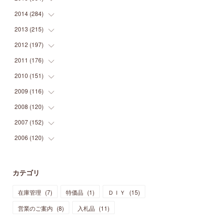
(
9
)
(
5
)
(
9
)
(
25
)
(
16
)
(
15
)
(
26
)
(
30
)
2014
(
284
(
15
)
)
(
12
)
(
5
)
(
12
)
(
25
)
(
22
)
(
12
)
(
20
)
(
28
)
(
45
)
2013
(
215
(
13
)
)
(
2
)
(
5
)
(
14
)
(
24
)
(
20
)
(
19
)
(
16
)
(
23
)
(
33
)
(
34
)
2012
(
197
(
11
)
)
(
5
)
(
21
)
(
24
)
(
40
)
(
28
)
(
24
)
(
13
)
(
24
)
(
29
)
(
31
)
2011
(
176
(
6
)
)
(
14
)
(
21
)
(
18
)
(
37
)
(
35
)
(
21
)
(
18
)
(
20
)
(
20
)
(
27
)
2010
(
151
(
13
)
)
(
14
)
(
35
)
(
19
)
(
34
)
(
37
)
(
20
)
(
24
)
(
22
)
(
18
)
(
26
)
(
22
)
2009
(
116
(
12
)
)
(
23
)
(
30
)
(
27
)
(
26
)
(
46
)
(
41
)
(
24
)
(
10
)
(
12
)
(
15
)
(
15
)
2008
(
120
(
6
)
)
(
12
)
(
48
)
(
32
)
(
22
)
(
30
)
(
25
)
(
11
)
(
13
)
(
15
)
(
10
)
(
8
)
2007
(
152
(
13
)
)
(
21
)
(
33
)
(
20
)
(
29
)
(
44
)
(
11
)
(
14
)
(
12
)
(
9
)
(
8
)
(
13
)
2006
(
120
(
9
)
)
(
39
)
(
30
)
(
28
)
(
19
)
(
23
)
(
18
)
(
10
)
(
10
)
(
7
)
(
7
)
(
13
)
(
5
)
(
11
)
(
44
)
(
14
)
(
31
)
(
28
)
(
15
)
(
12
)
(
7
)
(
8
)
(
11
)
(
14
)
カテゴリ
(
23
)
(
23
)
(
17
)
(
18
)
(
13
)
(
23
)
(
5
)
(
5
)
(
10
)
(
14
)
在庫管理
(
7
)
特価品
(
1
)
ＤＩＹ
(
15
)
(
17
)
(
20
)
(
3
)
(
11
)
(
14
)
(
6
)
(
9
)
(
11
)
(
15
)
営業のご案内
(
8
)
入札品
(
11
)
(
12
)
(
17
)
(
18
)
(
12
)
(
11
)
(
13
)
(
13
)
(
9
)