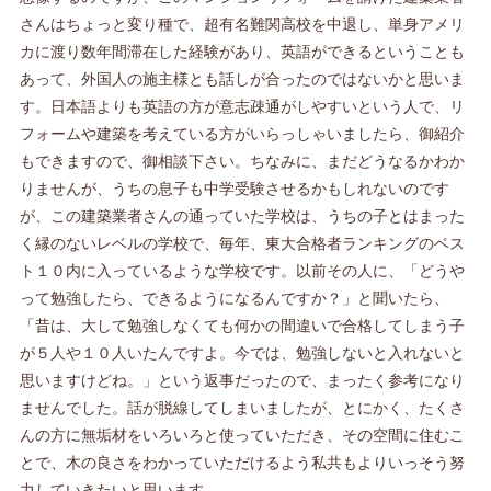
さんはちょっと変り種で、超有名難関高校を中退し、単身アメリ
カに渡り数年間滞在した経験があり、英語ができるということも
あって、外国人の施主様とも話しが合ったのではないかと思いま
す。日本語よりも英語の方が意志疎通がしやすいという人で、リ
フォームや建築を考えている方がいらっしゃいましたら、御紹介
もできますので、御相談下さい。ちなみに、まだどうなるかわか
りませんが、うちの息子も中学受験させるかもしれないのです
が、この建築業者さんの通っていた学校は、うちの子とはまった
く縁のないレベルの学校で、毎年、東大合格者ランキングのベス
ト１０内に入っているような学校です。以前その人に、「どうや
って勉強したら、できるようになるんですか？」と聞いたら、
「昔は、大して勉強しなくても何かの間違いで合格してしまう子
が５人や１０人いたんですよ。今では、勉強しないと入れないと
思いますけどね。」という返事だったので、まったく参考になり
ませんでした。話が脱線してしまいましたが、とにかく、たくさ
んの方に無垢材をいろいろと使っていただき、その空間に住むこ
とで、木の良さをわかっていただけるよう私共もよりいっそう努
力していきたいと思います。