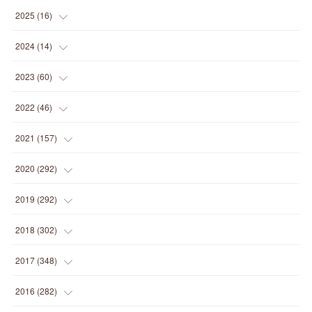
(
1
)
2025
(
16
)
(
2
)
2024
(
14
)
(
1
)
(
1
)
2023
(
60
)
(
1
)
(
2
)
(
1
)
2022
(
46
)
(
4
)
(
1
)
(
3
)
(
2
)
2021
(
157
)
(
2
)
(
7
)
(
5
)
(
1
)
(
6
)
2020
(
292
)
(
1
)
(
3
)
(
5
)
(
3
)
(
27
)
(
14
)
2019
(
292
)
(
5
)
(
4
)
(
4
)
(
14
)
(
35
)
(
21
)
2018
(
302
)
(
5
)
(
8
)
(
11
)
(
22
)
(
35
)
(
18
)
2017
(
348
)
(
6
)
(
2
)
(
7
)
(
22
)
(
37
)
(
29
)
(
23
)
2016
(
282
)
(
8
)