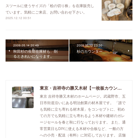
スツールに使うサイズの「桧の切り株」を在庫販売し
ています。気軽にご来店、お問い合わせ下さい。
2025.12.12 00:51
2009.05.14 20:49
2009.05.12 23:50
秋田杉の長期在庫材も、削
杉のカウンター
るときれいになります。
東京・吉祥寺の勝又木材【一枚板カウンター】
東京 吉祥寺勝又木材のホームページ。武蔵野市、五
日市街道沿いにある明治創業の材木屋です。 「誰で
も気軽に立ち寄れる材木屋」をコンセプトに、初め
ての方でも気軽に立ち寄れるよう木材や建材のガレ
ージセールを春と秋に行なっております。 また、通
常営業日もDIYに使える木材や合板など、一般の方
への小売・配送（有料）に対応しております。 店舗