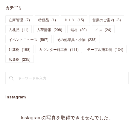
(
7
)
(
13
)
(
5
)
カテゴリ
(
11
)
(
44
)
(
14
)
(
31
)
(
28
)
(
15
)
(
12
)
(
7
)
(
8
)
(
11
)
(
14
)
在庫管理
(
7
)
特価品
(
1
)
ＤＩＹ
(
15
)
営業のご案内
(
8
)
(
23
)
(
23
)
(
17
)
(
18
)
(
13
)
(
23
)
(
5
)
(
5
)
(
10
)
(
14
)
入札品
(
11
)
入荷情報
(
208
)
端材
(
20
)
イス
(
24
)
(
17
)
(
20
)
(
3
)
(
11
)
(
14
)
(
6
)
(
9
)
(
11
)
(
15
)
イベントニュース
(
597
)
その他家具・小物
(
238
)
(
12
)
(
17
)
(
18
)
針葉樹
(
12
(
198
)
)
カウンター施工例
(
111
)
テーブル施工例
(
134
)
(
11
)
(
13
)
(
13
)
(
9
)
広葉樹
(
235
)
(
15
)
(
19
)
(
16
)
(
13
)
(
10
)
(
16
)
(
11
)
(
13
)
(
14
)
(
14
)
(
13
)
(
13
)
(
20
)
(
4
)
(
15
)
(
8
)
(
18
)
(
16
)
Instagram
(
16
)
(
10
)
(
16
)
(
13
)
(
11
)
(
13
)
(
2
)
Instagramの写真を取得できませんでした。
(
9
)
(
1
)