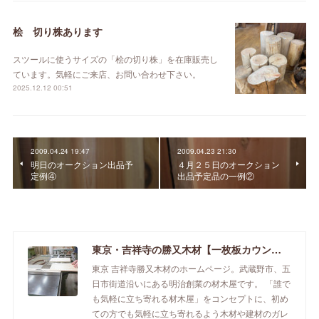
桧 切り株あります
スツールに使うサイズの「桧の切り株」を在庫販売し
ています。気軽にご来店、お問い合わせ下さい。
2025.12.12 00:51
2009.04.24 19:47
2009.04.23 21:30
明日のオークション出品予
４月２５日のオークション
定例④
出品予定品の一例②
東京・吉祥寺の勝又木材【一枚板カウンター】
東京 吉祥寺勝又木材のホームページ。武蔵野市、五
日市街道沿いにある明治創業の材木屋です。 「誰で
も気軽に立ち寄れる材木屋」をコンセプトに、初め
ての方でも気軽に立ち寄れるよう木材や建材のガレ