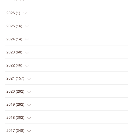
2026
(
1
)
(
1
)
2025
(
16
)
(
2
)
2024
(
14
)
(
1
)
(
1
)
2023
(
60
)
(
1
)
(
2
)
(
1
)
2022
(
46
)
(
4
)
(
1
)
(
3
)
(
2
)
2021
(
157
)
(
2
)
(
7
)
(
5
)
(
1
)
(
6
)
2020
(
292
)
(
1
)
(
3
)
(
5
)
(
3
)
(
27
)
(
14
)
2019
(
292
)
(
5
)
(
4
)
(
4
)
(
14
)
(
35
)
(
21
)
2018
(
302
)
(
5
)
(
8
)
(
11
)
(
22
)
(
35
)
(
18
)
2017
(
348
)