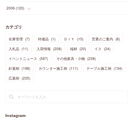
(
21
)
(
33
)
(
20
)
(
29
)
(
44
)
(
11
)
(
14
)
(
12
)
(
9
)
(
8
)
(
13
)
(
9
)
2006
(
120
)
(
39
)
(
30
)
(
28
)
(
19
)
(
23
)
(
18
)
(
10
)
(
10
)
(
7
)
(
7
)
(
13
)
(
5
)
カテゴリ
(
11
)
(
44
)
(
14
)
(
31
)
(
28
)
(
15
)
(
12
)
(
7
)
(
8
)
(
11
)
(
14
)
在庫管理
(
7
)
特価品
(
1
)
ＤＩＹ
(
15
)
営業のご案内
(
8
)
(
23
)
(
23
)
(
17
)
(
18
)
(
13
)
(
23
)
(
5
)
(
5
)
(
10
)
(
14
)
入札品
(
11
)
入荷情報
(
208
)
端材
(
20
)
イス
(
24
)
(
17
)
(
20
)
(
3
)
(
11
)
(
14
)
(
6
)
(
9
)
(
11
)
(
15
)
イベントニュース
(
597
)
その他家具・小物
(
238
)
(
12
)
(
17
)
(
18
)
針葉樹
(
12
(
198
)
)
カウンター施工例
(
111
)
テーブル施工例
(
134
)
(
11
)
(
13
)
(
13
)
(
9
)
広葉樹
(
235
)
(
15
)
(
19
)
(
16
)
(
13
)
(
10
)
(
16
)
(
11
)
(
13
)
(
14
)
(
14
)
(
13
)
(
13
)
(
20
)
(
4
)
(
15
)
(
8
)
(
18
)
(
16
)
Instagram
(
16
)
(
10
)
(
16
)
(
13
)
(
11
)
(
13
)
(
2
)