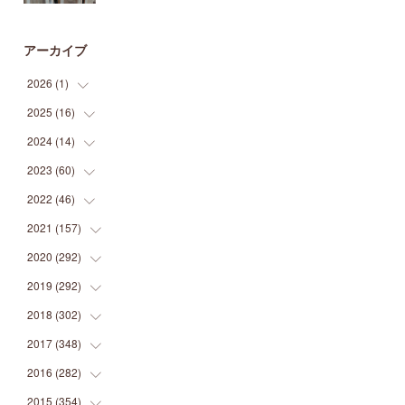
アーカイブ
2026
(
1
)
2025
(
16
(
1
)
)
2024
(
14
(
2
)
)
(
1
)
2023
(
60
(
1
)
)
(
1
)
(
2
)
2022
(
46
(
1
)
)
(
4
)
(
1
)
(
3
)
2021
(
157
(
2
)
)
(
2
)
(
7
)
(
5
)
(
1
)
2020
(
292
(
6
)
)
(
1
)
(
3
)
(
5
)
(
3
)
(
27
)
2019
(
292
(
14
)
)
(
5
)
(
4
)
(
4
)
(
14
)
(
35
)
2018
(
302
(
21
)
)
(
5
)
(
8
)
(
11
)
(
22
)
(
35
)
2017
(
348
(
18
)
)
(
6
)
(
2
)
(
7
)
(
22
)
(
37
)
(
29
)
2016
(
282
(
23
)
)
(
8
)
(
6
)
(
8
)
(
22
)
(
22
)
(
14
)
(
37
)
2015
(
354
(
18
)
)