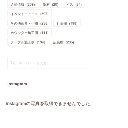
入荷情報
(
208
)
端材
(
20
)
イス
(
24
)
(
15
)
(
19
)
(
16
)
(
13
)
(
10
)
(
16
)
(
11
)
イベントニュース
(
597
)
(
13
)
(
14
)
(
14
)
(
13
)
(
13
)
(
20
)
その他家具・小物
(
4
)
(
238
)
針葉樹
(
198
)
(
15
)
(
8
)
(
18
)
(
16
)
(
16
)
カウンター施工例
(
10
)
(
111
)
(
16
)
(
13
)
(
11
)
(
13
)
テーブル施工例
(
2
)
(
134
)
広葉樹
(
235
)
(
9
)
(
1
)
Instagram
Instagramの写真を取得できませんでした。