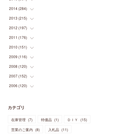
(
9
)
(
5
)
(
9
)
(
25
)
(
16
)
(
15
)
(
26
)
(
30
)
2014
(
284
(
15
)
)
(
12
)
(
5
)
(
12
)
(
25
)
(
22
)
(
12
)
(
20
)
(
28
)
(
45
)
2013
(
215
(
13
)
)
(
2
)
(
5
)
(
14
)
(
24
)
(
20
)
(
19
)
(
16
)
(
23
)
(
33
)
(
34
)
2012
(
197
(
11
)
)
(
5
)
(
21
)
(
24
)
(
40
)
(
28
)
(
24
)
(
13
)
(
24
)
(
29
)
(
31
)
2011
(
176
(
6
)
)
(
14
)
(
21
)
(
18
)
(
37
)
(
35
)
(
21
)
(
18
)
(
20
)
(
20
)
(
27
)
2010
(
151
(
13
)
)
(
14
)
(
35
)
(
19
)
(
34
)
(
37
)
(
20
)
(
24
)
(
22
)
(
18
)
(
26
)
(
22
)
2009
(
116
(
12
)
)
(
23
)
(
30
)
(
27
)
(
26
)
(
46
)
(
41
)
(
24
)
(
10
)
(
12
)
(
15
)
(
15
)
2008
(
120
(
6
)
)
(
12
)
(
48
)
(
32
)
(
22
)
(
30
)
(
25
)
(
11
)
(
13
)
(
15
)
(
10
)
(
8
)
2007
(
152
(
13
)
)
(
21
)
(
33
)
(
20
)
(
29
)
(
44
)
(
11
)
(
14
)
(
12
)
(
9
)
(
8
)
(
13
)
2006
(
120
(
9
)
)
(
39
)
(
30
)
(
28
)
(
19
)
(
23
)
(
18
)
(
10
)
(
10
)
(
7
)
(
7
)
(
13
)
(
5
)
(
11
)
(
44
)
(
14
)
(
31
)
(
28
)
(
15
)
(
12
)
(
7
)
(
8
)
(
11
)
(
14
)
カテゴリ
(
23
)
(
23
)
(
17
)
(
18
)
(
13
)
(
23
)
(
5
)
(
5
)
(
10
)
(
14
)
在庫管理
(
7
)
特価品
(
1
)
ＤＩＹ
(
15
)
(
17
)
(
20
)
(
3
)
(
11
)
(
14
)
(
6
)
(
9
)
(
11
)
(
15
)
営業のご案内
(
8
)
入札品
(
11
)
(
12
)
(
17
)
(
18
)
(
12
)
(
11
)
(
13
)
(
13
)
(
9
)