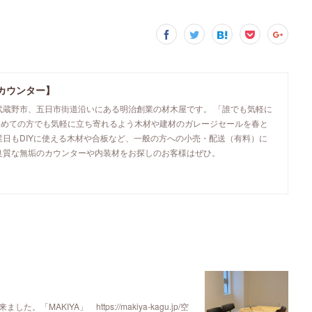
カウンター】
武蔵野市、五日市街道沿いにある明治創業の材木屋です。 「誰でも気軽に
初めての方でも気軽に立ち寄れるよう木材や建材のガレージセールを春と
業日もDIYに使える木材や合板など、一般の方への小売・配送（有料）に
良質な無垢のカウンターや内装材をお探しのお客様はぜひ。
KIYA」 https://makiya-kagu.jp/空