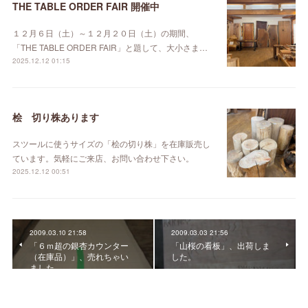
THE TABLE ORDER FAIR 開催中
１２月６日（土）～１２月２０日（土）の期間、
「THE TABLE ORDER FAIR」と題して、大小さま…
2025.12.12 01:15
桧 切り株あります
スツールに使うサイズの「桧の切り株」を在庫販売し
ています。気軽にご来店、お問い合わせ下さい。
2025.12.12 00:51
2009.03.10 21:58
2009.03.03 21:56
「６ｍ超の銀杏カウンター
「山桜の看板」、出荷しま
（在庫品）」、売れちゃい
した。
ました。