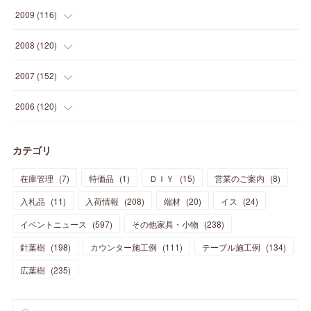
(
19
)
(
34
)
(
37
)
(
20
)
(
24
)
(
22
)
(
18
)
(
26
)
(
22
)
(
12
)
2009
(
116
)
(
23
)
(
30
)
(
27
)
(
26
)
(
46
)
(
41
)
(
24
)
(
10
)
(
12
)
(
15
)
(
15
)
(
6
)
2008
(
120
)
(
12
)
(
48
)
(
32
)
(
22
)
(
30
)
(
25
)
(
11
)
(
13
)
(
15
)
(
10
)
(
8
)
(
13
)
2007
(
152
)
(
21
)
(
33
)
(
20
)
(
29
)
(
44
)
(
11
)
(
14
)
(
12
)
(
9
)
(
8
)
(
13
)
(
9
)
2006
(
120
)
(
39
)
(
30
)
(
28
)
(
19
)
(
23
)
(
18
)
(
10
)
(
10
)
(
7
)
(
7
)
(
13
)
(
5
)
カテゴリ
(
11
)
(
44
)
(
14
)
(
31
)
(
28
)
(
15
)
(
12
)
(
7
)
(
8
)
(
11
)
(
14
)
在庫管理
(
7
)
特価品
(
1
)
ＤＩＹ
(
15
)
営業のご案内
(
8
)
(
23
)
(
23
)
(
17
)
(
18
)
(
13
)
(
23
)
(
5
)
(
5
)
(
10
)
(
14
)
入札品
(
11
)
入荷情報
(
208
)
端材
(
20
)
イス
(
24
)
(
17
)
(
20
)
(
3
)
(
11
)
(
14
)
(
6
)
(
9
)
(
11
)
(
15
)
イベントニュース
(
597
)
その他家具・小物
(
238
)
(
12
)
(
17
)
(
18
)
針葉樹
(
12
(
198
)
)
カウンター施工例
(
111
)
テーブル施工例
(
134
)
(
11
)
(
13
)
(
13
)
(
9
)
広葉樹
(
235
)
(
15
)
(
19
)
(
16
)
(
13
)
(
10
)
(
16
)
(
11
)
(
13
)
(
14
)
(
14
)
(
13
)
(
13
)
(
20
)