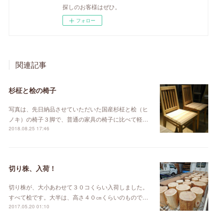
探しのお客様はぜひ。
フォロー
関連記事
杉柾と桧の椅子
写真は、先日納品させていただいた国産杉柾と桧（ヒ
ノキ）の椅子３脚で、普通の家具の椅子に比べて軽…
2018.08.25 17:46
切り株、入荷！
切り株が、大小あわせて３０コくらい入荷しました。
すべて桧です。大半は、高さ４０㎝くらいのもので…
2017.05.20 01:10