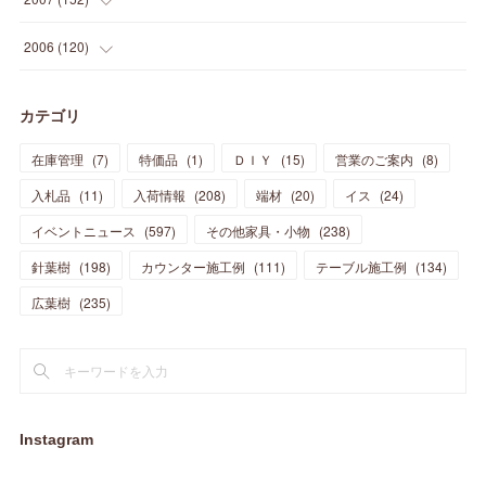
(
21
)
(
33
)
(
20
)
(
29
)
(
44
)
(
11
)
(
14
)
(
12
)
(
9
)
(
8
)
(
13
)
(
9
)
2006
(
120
)
(
39
)
(
30
)
(
28
)
(
19
)
(
23
)
(
18
)
(
10
)
(
10
)
(
7
)
(
7
)
(
13
)
(
5
)
カテゴリ
(
11
)
(
44
)
(
14
)
(
31
)
(
28
)
(
15
)
(
12
)
(
7
)
(
8
)
(
11
)
(
14
)
在庫管理
(
7
)
特価品
(
1
)
ＤＩＹ
(
15
)
営業のご案内
(
8
)
(
23
)
(
23
)
(
17
)
(
18
)
(
13
)
(
23
)
(
5
)
(
5
)
(
10
)
(
14
)
入札品
(
11
)
入荷情報
(
208
)
端材
(
20
)
イス
(
24
)
(
17
)
(
20
)
(
3
)
(
11
)
(
14
)
(
6
)
(
9
)
(
11
)
(
15
)
イベントニュース
(
597
)
その他家具・小物
(
238
)
(
12
)
(
17
)
(
18
)
針葉樹
(
12
(
198
)
)
カウンター施工例
(
111
)
テーブル施工例
(
134
)
(
11
)
(
13
)
(
13
)
(
9
)
広葉樹
(
235
)
(
15
)
(
19
)
(
16
)
(
13
)
(
10
)
(
16
)
(
11
)
(
13
)
(
14
)
(
14
)
(
13
)
(
13
)
(
20
)
(
4
)
(
15
)
(
8
)
(
18
)
(
16
)
Instagram
(
16
)
(
10
)
(
16
)
(
13
)