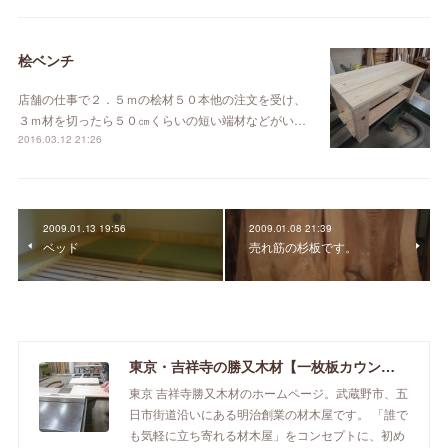
桧ベンチ
店舗の仕事で２．５ｍの桧材５０本他の注文を受け、
３ｍ材を切ったら５０㎝くらいの短い端材などがい…
2016.03.12 21:26
2009.01.13 19:56
2009.01.08 21:39
ベッド
売れ筋の杉板です。
東京・吉祥寺の勝又木材【一枚板カウンター】
東京 吉祥寺勝又木材のホームページ。武蔵野市、五
日市街道沿いにある明治創業の材木屋です。 「誰で
も気軽に立ち寄れる材木屋」をコンセプトに、初め