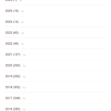
(
1
)
2025
(
16
)
(
2
)
2024
(
14
)
(
1
)
(
1
)
2023
(
60
)
(
1
)
(
2
)
(
1
)
2022
(
46
)
(
4
)
(
1
)
(
3
)
(
2
)
2021
(
157
)
(
2
)
(
7
)
(
5
)
(
1
)
(
6
)
2020
(
292
)
(
1
)
(
3
)
(
5
)
(
3
)
(
27
)
(
14
)
2019
(
292
)
(
5
)
(
4
)
(
4
)
(
14
)
(
35
)
(
21
)
2018
(
302
)
(
5
)
(
8
)
(
11
)
(
22
)
(
35
)
(
18
)
2017
(
348
)
(
6
)
(
2
)
(
7
)
(
22
)
(
37
)
(
29
)
(
23
)
2016
(
282
)