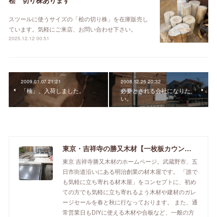
桧 切り株あります
スツールに使うサイズの「桧の切り株」を在庫販売し
ています。気軽にご来店、お問い合わせ下さい。
2025.12.12 00:51
2009.01.07 21:21
2008.12.26 20:32
「楠」、入荷しました。
必要とされる会社になりた
い。
東京・吉祥寺の勝又木材【一枚板カウンター】
東京 吉祥寺勝又木材のホームページ。武蔵野市、五
日市街道沿いにある明治創業の材木屋です。 「誰で
も気軽に立ち寄れる材木屋」をコンセプトに、初め
ての方でも気軽に立ち寄れるよう木材や建材のガレ
ージセールを春と秋に行なっております。 また、通
常営業日もDIYに使える木材や合板など、一般の方