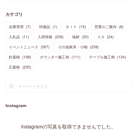
(
39
)
(
30
)
(
28
)
(
19
)
(
23
)
(
18
)
(
10
)
(
10
)
(
7
)
(
7
)
(
13
)
(
5
)
カテゴリ
(
11
)
(
44
)
(
14
)
(
31
)
(
28
)
(
15
)
(
12
)
(
7
)
(
8
)
(
11
)
(
14
)
在庫管理
(
7
)
特価品
(
1
)
ＤＩＹ
(
15
)
営業のご案内
(
8
)
(
23
)
(
23
)
(
17
)
(
18
)
(
13
)
(
23
)
(
5
)
(
5
)
(
10
)
(
14
)
入札品
(
11
)
入荷情報
(
208
)
端材
(
20
)
イス
(
24
)
(
17
)
(
20
)
(
3
)
(
11
)
(
14
)
(
6
)
(
9
)
(
11
)
(
15
)
イベントニュース
(
597
)
その他家具・小物
(
238
)
(
12
)
(
17
)
(
18
)
針葉樹
(
12
(
198
)
)
カウンター施工例
(
111
)
テーブル施工例
(
134
)
(
11
)
(
13
)
(
13
)
(
9
)
広葉樹
(
235
)
(
15
)
(
19
)
(
16
)
(
13
)
(
10
)
(
16
)
(
11
)
(
13
)
(
14
)
(
14
)
(
13
)
(
13
)
(
20
)
(
4
)
(
15
)
(
8
)
(
18
)
(
16
)
Instagram
(
16
)
(
10
)
(
16
)
(
13
)
(
11
)
(
13
)
(
2
)
Instagramの写真を取得できませんでした。
(
9
)
(
1
)