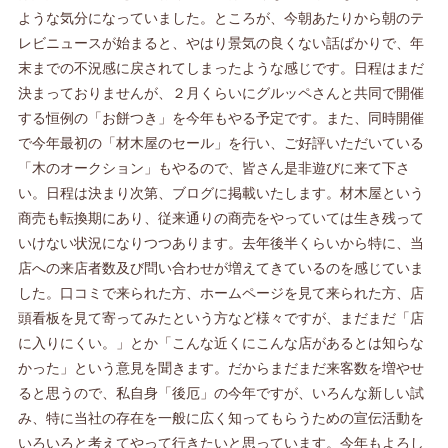
ような気分になっていました。ところが、今朝あたりから朝のテ
レビニュースが始まると、やはり景気の良くない話ばかりで、年
末までの不況感に戻されてしまったような感じです。日程はまだ
決まっておりませんが、２月くらいにグルッペさんと共同で開催
する恒例の「お餅つき」を今年もやる予定です。また、同時開催
で今年最初の「材木屋のセール」を行い、ご好評いただいている
「木のオークション」もやるので、皆さん是非遊びに来て下さ
い。日程は決まり次第、ブログに掲載いたします。材木屋という
商売も転換期にあり、従来通りの商売をやっていては生き残って
いけない状況になりつつあります。去年後半くらいから特に、当
店への来店者数及び問い合わせが増えてきているのを感じていま
した。口コミで来られた方、ホームページを見て来られた方、店
頭看板を見て寄ってみたという方など様々ですが、まだまだ「店
に入りにくい。」とか「こんな近くにこんな店があるとは知らな
かった」という意見を聞きます。だからまだまだ来客数を増やせ
ると思うので、私自身「後厄」の今年ですが、いろんな新しい試
み、特に当社の存在を一般に広く知ってもらうための宣伝活動を
いろいろと考えてやって行きたいと思っています。今年もよろし