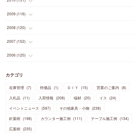
(
14
)
(
35
)
(
19
)
(
34
)
(
37
)
(
20
)
(
24
)
(
22
)
(
18
)
(
26
)
(
22
)
(
12
)
2009
(
116
)
(
23
)
(
30
)
(
27
)
(
26
)
(
46
)
(
41
)
(
24
)
(
10
)
(
12
)
(
15
)
(
15
)
(
6
)
2008
(
120
)
(
12
)
(
48
)
(
32
)
(
22
)
(
30
)
(
25
)
(
11
)
(
13
)
(
15
)
(
10
)
(
8
)
(
13
)
2007
(
152
)
(
21
)
(
33
)
(
20
)
(
29
)
(
44
)
(
11
)
(
14
)
(
12
)
(
9
)
(
8
)
(
13
)
(
9
)
2006
(
120
)
(
39
)
(
30
)
(
28
)
(
19
)
(
23
)
(
18
)
(
10
)
(
10
)
(
7
)
(
7
)
(
13
)
(
5
)
カテゴリ
(
11
)
(
44
)
(
14
)
(
31
)
(
28
)
(
15
)
(
12
)
(
7
)
(
8
)
(
11
)
(
14
)
在庫管理
(
7
)
特価品
(
1
)
ＤＩＹ
(
15
)
営業のご案内
(
8
)
(
23
)
(
23
)
(
17
)
(
18
)
(
13
)
(
23
)
(
5
)
(
5
)
(
10
)
(
14
)
入札品
(
11
)
入荷情報
(
208
)
端材
(
20
)
イス
(
24
)
(
17
)
(
20
)
(
3
)
(
11
)
(
14
)
(
6
)
(
9
)
(
11
)
(
15
)
イベントニュース
(
597
)
その他家具・小物
(
238
)
(
12
)
(
17
)
(
18
)
針葉樹
(
12
(
198
)
)
カウンター施工例
(
111
)
テーブル施工例
(
134
)
(
11
)
(
13
)
(
13
)
(
9
)
広葉樹
(
235
)
(
15
)
(
19
)
(
16
)
(
13
)
(
10
)
(
16
)
(
11
)