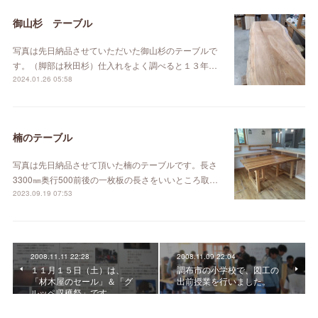
御山杉 テーブル
写真は先日納品させていただいた御山杉のテーブルで
す。（脚部は秋田杉）仕入れをよく調べると１３年…
2024.01.26 05:58
楠のテーブル
写真は先日納品させて頂いた楠のテーブルです。長さ
3300㎜奥行500前後の一枚板の長さをいいところ取…
2023.09.19 07:53
2008.11.11 22:28
2008.11.09 22:04
１１月１５日（土）は、
調布市の小学校で、図工の
「材木屋のセール」＆「グ
出前授業を行いました。
ルッペ収穫祭」です。