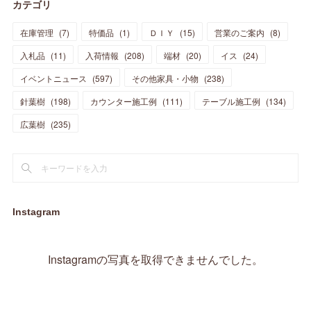
カテゴリ
(
11
)
(
44
)
(
14
)
(
31
)
(
28
)
(
15
)
(
12
)
(
7
)
(
8
)
(
11
)
(
14
)
在庫管理
(
7
)
特価品
(
1
)
ＤＩＹ
(
15
)
営業のご案内
(
8
)
(
23
)
(
23
)
(
17
)
(
18
)
(
13
)
(
23
)
(
5
)
(
5
)
(
10
)
(
14
)
入札品
(
11
)
入荷情報
(
208
)
端材
(
20
)
イス
(
24
)
(
17
)
(
20
)
(
3
)
(
11
)
(
14
)
(
6
)
(
9
)
(
11
)
(
15
)
イベントニュース
(
597
)
その他家具・小物
(
238
)
(
12
)
(
17
)
(
18
)
針葉樹
(
12
(
198
)
)
カウンター施工例
(
111
)
テーブル施工例
(
134
)
(
11
)
(
13
)
(
13
)
(
9
)
広葉樹
(
235
)
(
15
)
(
19
)
(
16
)
(
13
)
(
10
)
(
16
)
(
11
)
(
13
)
(
14
)
(
14
)
(
13
)
(
13
)
(
20
)
(
4
)
(
15
)
(
8
)
(
18
)
(
16
)
Instagram
(
16
)
(
10
)
(
16
)
(
13
)
(
11
)
(
13
)
(
2
)
Instagramの写真を取得できませんでした。
(
9
)
(
1
)