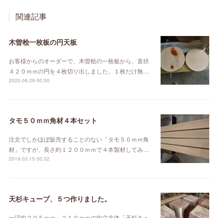
関連記事
木曽桧一枚板の円天板
お客様からのオーダーで、木曽桧の一枚板から、直径
４２０ｍｍの円を４枚切り出しました。１枚だけ無…
2020.06.29 00:50
タモ５０ｍｍ角材４本セット
注文でしかほぼ販売することのない「タモ５０ｍｍ角
材」ですが、長さ約１２００ｍｍで４本製材してみ…
2019.03.15 00:32
天杉キューブ、５つ作りました。
一辺約２０５ｍｍ～２１０ｍｍの約立方体「天杉キュ