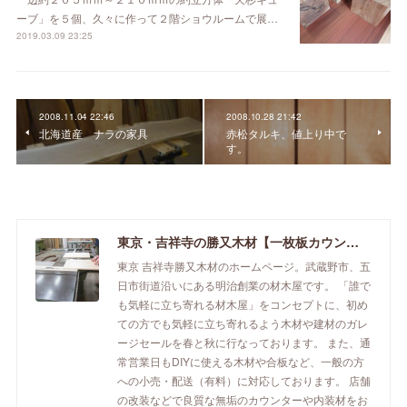
ーブ」を５個、久々に作って２階ショウルームで展…
2019.03.09 23:25
2008.11.04 22:46
2008.10.28 21:42
北海道産 ナラの家具
赤松タルキ、値上り中で
す。
東京・吉祥寺の勝又木材【一枚板カウンター】
東京 吉祥寺勝又木材のホームページ。武蔵野市、五
日市街道沿いにある明治創業の材木屋です。 「誰で
も気軽に立ち寄れる材木屋」をコンセプトに、初め
ての方でも気軽に立ち寄れるよう木材や建材のガレ
ージセールを春と秋に行なっております。 また、通
常営業日もDIYに使える木材や合板など、一般の方
への小売・配送（有料）に対応しております。 店舗
の改装などで良質な無垢のカウンターや内装材をお