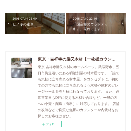
2008.07.14 23:00
2008.07.10 22:16
ヒノキの座卓
「国産杉のウッドデッ
キ」、売れてます。
東京・吉祥寺の勝又木材【一枚板カウンター】
東京 吉祥寺勝又木材のホームページ。武蔵野市、五
日市街道沿いにある明治創業の材木屋です。 「誰で
も気軽に立ち寄れる材木屋」をコンセプトに、初め
ての方でも気軽に立ち寄れるよう木材や建材のガレ
ージセールを春と秋に行なっております。 また、通
常営業日もDIYに使える木材や合板など、一般の方
への小売・配送（有料）に対応しております。 店舗
の改装などで良質な無垢のカウンターや内装材をお
探しのお客様はぜひ。
フォロー