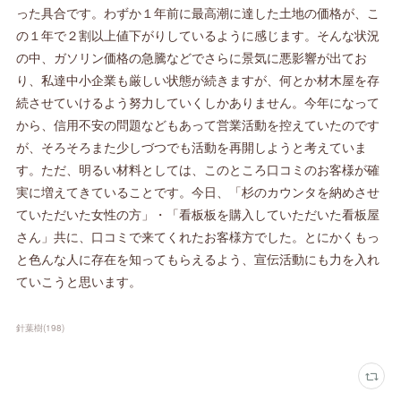
った具合です。わずか１年前に最高潮に達した土地の価格が、こ
の１年で２割以上値下がりしているように感じます。そんな状況
の中、ガソリン価格の急騰などでさらに景気に悪影響が出てお
り、私達中小企業も厳しい状態が続きますが、何とか材木屋を存
続させていけるよう努力していくしかありません。今年になって
から、信用不安の問題などもあって営業活動を控えていたのです
が、そろそろまた少しづつでも活動を再開しようと考えていま
す。ただ、明るい材料としては、このところ口コミのお客様が確
実に増えてきていることです。今日、「杉のカウンタを納めさせ
ていただいた女性の方」・「看板板を購入していただいた看板屋
さん」共に、口コミで来てくれたお客様方でした。とにかくもっ
と色んな人に存在を知ってもらえるよう、宣伝活動にも力を入れ
ていこうと思います。
針葉樹
(
198
)