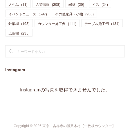
(
5
)
(
10
)
(
14
)
入札品
(
11
)
入荷情報
(
208
)
端材
(
20
)
イス
(
24
)
(
17
)
(
20
)
(
3
)
(
11
)
(
14
)
(
6
)
(
9
)
(
11
)
(
15
)
イベントニュース
(
597
)
その他家具・小物
(
238
)
(
12
)
(
17
)
(
18
)
針葉樹
(
12
(
198
)
)
カウンター施工例
(
111
)
テーブル施工例
(
134
)
(
11
)
(
13
)
(
13
)
(
9
)
広葉樹
(
235
)
(
15
)
(
19
)
(
16
)
(
13
)
(
10
)
(
16
)
(
11
)
(
13
)
(
14
)
(
14
)
(
13
)
(
13
)
(
20
)
(
4
)
(
15
)
(
8
)
(
18
)
(
16
)
Instagram
(
16
)
(
10
)
(
16
)
(
13
)
(
11
)
(
13
)
(
2
)
Instagramの写真を取得できませんでした。
(
9
)
(
1
)
Copyright ©
2026
東京・吉祥寺の勝又木材【一枚板カウンター】
.