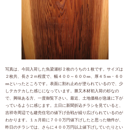
写真は、今回入荷した魚梁瀬杉２枚のうちの１枚です。サイズは
２枚共、長さ２ｍ程度で、幅４００～６００㎜、厚４５㎜・６０
㎜といったところです。表面に割れ止めが塗られているので、少
しテカテカした感じになっています。勝又木材初入荷の杉なの
で、興味ある方、一度御覧下さい。最近、土地価格が急速に下が
っているように感じます。土日に新聞折込チラシを見ていると、
吉祥寺周辺でも建売住宅の値下げ合戦が繰り広げられているのが
わかります。１ヵ月前に７００万円値下げしたと思った物件が、
昨日のチラシでは、さらに４００万円以上値下げしていたりとい