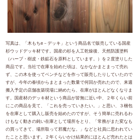
写真は、「木もちe－デッキ」という商品名で販売している国産
杉ウッドデッキ材です。国産の杉を人工乾燥後、天然防護塗料
（ハーブ・樹皮・鉄鉱石を原料としています。）を２度塗りした
商品です。当社で在庫を始めた頃は、なかなかまとまって売れ
ず、この木を使ってベンチなどを作って販売したりしていたので
すが、今年の春頃からまとまった数量で何回か売れたので、来週
搬入予定の店舗改築現場に納めたら、在庫がほとんどなくなりま
す。国産材のデッキ材という商品が皆無に近い中、２年くらい前
にこの商品を見て、「これを売っていきたい。」と思い、３梱包
を在庫として購入し販売を始めたのですが、そう簡単に売れるわ
けもなく動きの鈍い在庫として場所をとり、「常務がまた変なも
の買ってきて、場所取って邪魔だな。」などと社員に思われてい
たことと思います。２年くらいかけ結果的にほとんど売れたとは