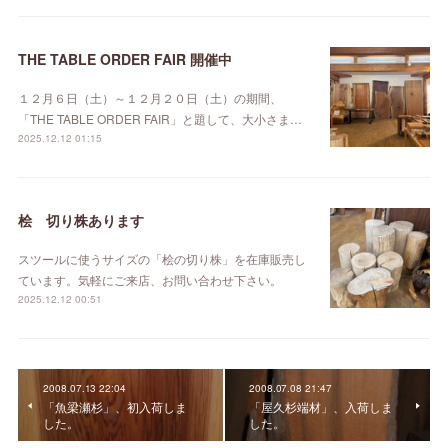
THE TABLE ORDER FAIR 開催中
１２月６日（土）～１２月２０日（土）の期間、
「THE TABLE ORDER FAIR」と題して、大小さま…
2025.12.12 01:15
桧 切り株あります
スツールに使うサイズの「桧の切り株」を在庫販売し
ています。気軽にご来店、お問い合わせ下さい。
2025.12.12 00:51
2008.07.13 22:04
2008.07.08 21:47
「魚梁瀬杉」、初入荷しま
「屋久杉端材」、入荷しま
した。
した。