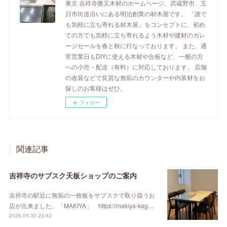
東京 吉祥寺勝又木材のホームページ。武蔵野市、五
日市街道沿いにある明治創業の材木屋です。 「誰で
も気軽に立ち寄れる材木屋」をコンセプトに、初め
ての方でも気軽に立ち寄れるよう木材や建材のガレ
ージセールを春と秋に行なっております。 また、通
常営業日もDIYに使える木材や合板など、一般の方
への小売・配送（有料）に対応しております。 店舗
の改装などで良質な無垢のカウンターや内装材をお
探しのお客様はぜひ。
フォロー
関連記事
吉祥寺のサブスク天板ショップのご案内
吉祥寺の駅近に無垢の一枚板をサブスクで取り扱うお
店が出来ました。「MAKIYA」 https://makiya-kag…
2026.04.30 23:42