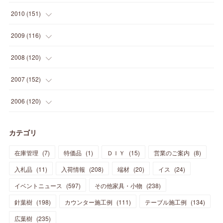
(
14
)
(
21
)
(
18
)
(
37
)
(
35
)
(
21
)
(
18
)
(
20
)
(
20
)
(
27
)
(
13
)
2010
(
151
)
(
14
)
(
35
)
(
19
)
(
34
)
(
37
)
(
20
)
(
24
)
(
22
)
(
18
)
(
26
)
(
22
)
(
12
)
2009
(
116
)
(
23
)
(
30
)
(
27
)
(
26
)
(
46
)
(
41
)
(
24
)
(
10
)
(
12
)
(
15
)
(
15
)
(
6
)
2008
(
120
)
(
12
)
(
48
)
(
32
)
(
22
)
(
30
)
(
25
)
(
11
)
(
13
)
(
15
)
(
10
)
(
8
)
(
13
)
2007
(
152
)
(
21
)
(
33
)
(
20
)
(
29
)
(
44
)
(
11
)
(
14
)
(
12
)
(
9
)
(
8
)
(
13
)
(
9
)
2006
(
120
)
(
39
)
(
30
)
(
28
)
(
19
)
(
23
)
(
18
)
(
10
)
(
10
)
(
7
)
(
7
)
(
13
)
(
5
)
カテゴリ
(
11
)
(
44
)
(
14
)
(
31
)
(
28
)
(
15
)
(
12
)
(
7
)
(
8
)
(
11
)
(
14
)
在庫管理
(
7
)
特価品
(
1
)
ＤＩＹ
(
15
)
営業のご案内
(
8
)
(
23
)
(
23
)
(
17
)
(
18
)
(
13
)
(
23
)
(
5
)
(
5
)
(
10
)
(
14
)
入札品
(
11
)
入荷情報
(
208
)
端材
(
20
)
イス
(
24
)
(
17
)
(
20
)
(
3
)
(
11
)
(
14
)
(
6
)
(
9
)
(
11
)
(
15
)
イベントニュース
(
597
)
その他家具・小物
(
238
)
(
12
)
(
17
)
(
18
)
針葉樹
(
12
(
198
)
)
カウンター施工例
(
111
)
テーブル施工例
(
134
)
(
11
)
(
13
)
(
13
)
(
9
)
広葉樹
(
235
)
(
15
)
(
19
)
(
16
)