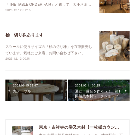
「THE TABLE ORDER FAIR」と題して、大小さま…
2025.12.12 01:15
桧 切り株あります
スツールに使うサイズの「桧の切り株」を在庫販売し
ています。気軽にご来店、お問い合わせ下さい。
2025.12.12 00:51
2008.06.15 23:47
2008.06.11 00:25
丸テーブル
夏だ！縁台を作ろう！ 第1
回勝又木材ワークショップ
東京・吉祥寺の勝又木材【一枚板カウンター】
東京 吉祥寺勝又木材のホームページ。武蔵野市、五