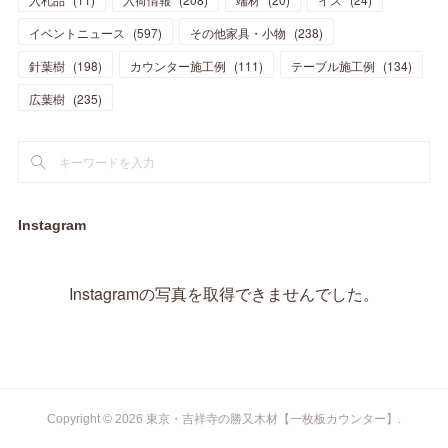
(
17
)
(
20
)
(
3
)
(
11
)
(
14
)
(
6
)
(
9
)
(
11
)
(
15
)
イベントニュース
(
597
)
その他家具・小物
(
238
)
(
12
)
(
17
)
(
18
)
針葉樹
(
12
(
198
)
)
カウンター施工例
(
111
)
テーブル施工例
(
134
)
(
11
)
(
13
)
(
13
)
(
9
)
広葉樹
(
235
)
(
15
)
(
19
)
(
16
)
(
13
)
(
10
)
(
16
)
(
11
)
(
13
)
(
14
)
(
14
)
(
13
)
(
13
)
(
20
)
(
4
)
(
15
)
(
8
)
(
18
)
(
16
)
Instagram
(
16
)
(
10
)
(
16
)
(
13
)
(
11
)
(
13
)
(
2
)
Instagramの写真を取得できませんでした。
(
9
)
(
1
)
Copyright ©
2026
東京・吉祥寺の勝又木材【一枚板カウンター】
.