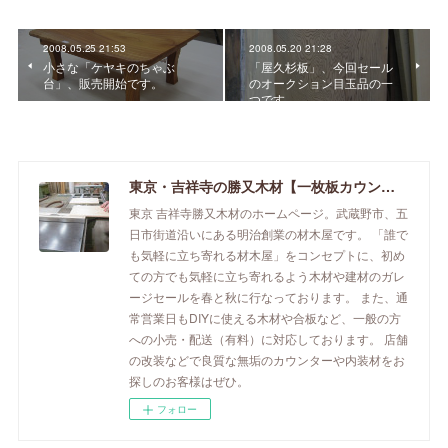
2008.05.25 21:53
2008.05.20 21:28
小さな「ケヤキのちゃぶ
「屋久杉板」、今回セール
台」、販売開始です。
のオークション目玉品の一
つです。
東京・吉祥寺の勝又木材【一枚板カウンター】
東京 吉祥寺勝又木材のホームページ。武蔵野市、五
日市街道沿いにある明治創業の材木屋です。 「誰で
も気軽に立ち寄れる材木屋」をコンセプトに、初め
ての方でも気軽に立ち寄れるよう木材や建材のガレ
ージセールを春と秋に行なっております。 また、通
常営業日もDIYに使える木材や合板など、一般の方
への小売・配送（有料）に対応しております。 店舗
の改装などで良質な無垢のカウンターや内装材をお
探しのお客様はぜひ。
フォロー