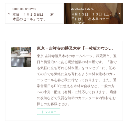
2008.03.31 22:07
2008.04.12 22:59
４月１２日・１３日（土・
本日、４月１３日は、「材
日）は、「材木屋のセー
木屋のセール」です。
ル」です。
東京・吉祥寺の勝又木材【一枚板カウンター】
東京 吉祥寺勝又木材のホームページ。武蔵野市、五
日市街道沿いにある明治創業の材木屋です。 「誰で
も気軽に立ち寄れる材木屋」をコンセプトに、初め
ての方でも気軽に立ち寄れるよう木材や建材のガレ
ージセールを春と秋に行なっております。 また、通
常営業日もDIYに使える木材や合板など、一般の方
への小売・配送（有料）に対応しております。 店舗
の改装などで良質な無垢のカウンターや内装材をお
探しのお客様はぜひ。
フォロー