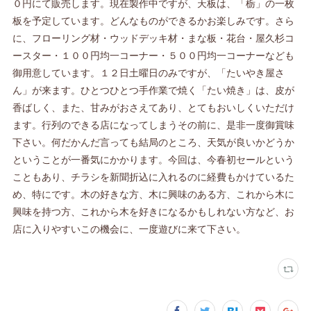
０円にて販売します。現在製作中ですが、天板は、「栃」の一枚
板を予定しています。どんなものができるかお楽しみです。さら
に、フローリング材・ウッドデッキ材・まな板・花台・屋久杉コ
ースター・１００円均一コーナー・５００円均一コーナーなども
御用意しています。１２日土曜日のみですが、「たいやき屋さ
ん」が来ます。ひとつひとつ手作業で焼く「たい焼き」は、皮が
香ばしく、また、甘みがおさえてあり、とてもおいしくいただけ
ます。行列のできる店になってしまうその前に、是非一度御賞味
下さい。何だかんだ言っても結局のところ、天気が良いかどうか
ということが一番気にかかります。今回は、今春初セールという
こともあり、チラシを新聞折込に入れるのに経費もかけているた
め、特にです。木の好きな方、木に興味のある方、これから木に
興味を持つ方、これから木を好きになるかもしれない方など、お
店に入りやすいこの機会に、一度遊びに来て下さい。