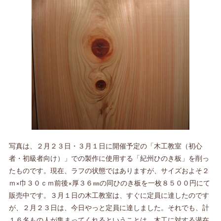
写真は、２月２３日・３月１日に開催予定の「木工教室（初心
者・初級者向け）」での製作に使用する「紀州ひのき板」を削っ
たものです。現在、ラフの状態ではありますが、サイズおよそ２
ｍ×巾３０ｃｍ前後×厚３６㎜の同ひのき板を一枚８５００円にて
販売中です。３月１日の木工教室は、すぐに定員に達したのです
が、２月２３日は、今日やっと定員に達しました。それでも、計
１６名もの人が集まってくれるということは、木工に対する潜在