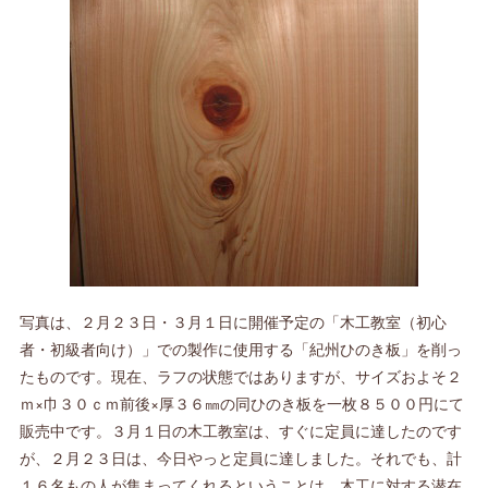
写真は、２月２３日・３月１日に開催予定の「木工教室（初心
者・初級者向け）」での製作に使用する「紀州ひのき板」を削っ
たものです。現在、ラフの状態ではありますが、サイズおよそ２
ｍ×巾３０ｃｍ前後×厚３６㎜の同ひのき板を一枚８５００円にて
販売中です。３月１日の木工教室は、すぐに定員に達したのです
が、２月２３日は、今日やっと定員に達しました。それでも、計
１６名もの人が集まってくれるということは、木工に対する潜在