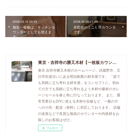
2008.02.12 20:43
2008.02.05 21:49
無垢一枚板は、キッチンカ
木曽桧のミニＬ字カウンタ
ウンターとしても使えま
です。
す。
東京・吉祥寺の勝又木材【一枚板カウンター】
東京 吉祥寺勝又木材のホームページ。武蔵野市、五
日市街道沿いにある明治創業の材木屋です。 「誰で
も気軽に立ち寄れる材木屋」をコンセプトに、初め
ての方でも気軽に立ち寄れるよう木材や建材のガレ
ージセールを春と秋に行なっております。 また、通
常営業日もDIYに使える木材や合板など、一般の方
への小売・配送（有料）に対応しております。 店舗
の改装などで良質な無垢のカウンターや内装材をお
探しのお客様はぜひ。
フォロー