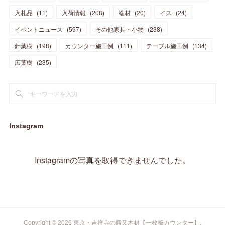
(
17
)
(
18
)
(
13
)
(
23
)
(
5
)
(
5
)
(
10
)
(
14
)
入札品
(
11
)
入荷情報
(
208
)
端材
(
20
)
イス
(
24
)
(
17
)
(
20
)
(
3
)
(
11
)
(
14
)
(
6
)
(
9
)
(
11
)
(
15
)
イベントニュース
(
597
)
その他家具・小物
(
238
)
(
12
)
(
17
)
(
18
)
針葉樹
(
12
(
198
)
)
カウンター施工例
(
111
)
テーブル施工例
(
134
)
(
11
)
(
13
)
(
13
)
(
9
)
広葉樹
(
235
)
(
15
)
(
19
)
(
16
)
(
13
)
(
10
)
(
16
)
(
11
)
(
13
)
(
14
)
(
14
)
(
13
)
(
13
)
(
20
)
(
4
)
(
15
)
(
8
)
(
18
)
(
16
)
Instagram
(
16
)
(
10
)
(
16
)
(
13
)
(
11
)
(
13
)
(
2
)
Instagramの写真を取得できませんでした。
(
9
)
(
1
)
Copyright ©
2026
東京・吉祥寺の勝又木材【一枚板カウンター】
.