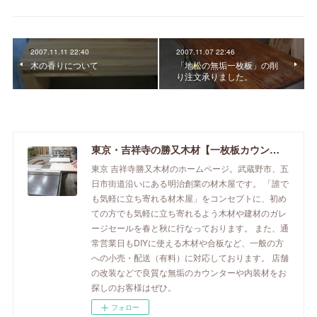
2007.11.11 22:40
2007.11.07 22:46
木の香りについて
「地松の無垢一枚板」の削
り注文承りました。
東京・吉祥寺の勝又木材【一枚板カウンター】
東京 吉祥寺勝又木材のホームページ。武蔵野市、五
日市街道沿いにある明治創業の材木屋です。 「誰で
も気軽に立ち寄れる材木屋」をコンセプトに、初め
ての方でも気軽に立ち寄れるよう木材や建材のガレ
ージセールを春と秋に行なっております。 また、通
常営業日もDIYに使える木材や合板など、一般の方
への小売・配送（有料）に対応しております。 店舗
の改装などで良質な無垢のカウンターや内装材をお
探しのお客様はぜひ。
フォロー