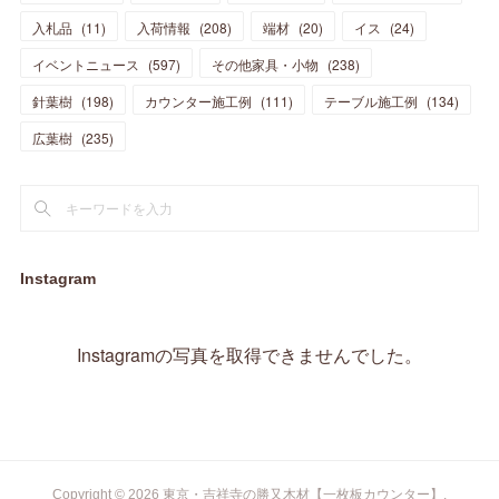
(
17
)
(
18
)
(
13
)
(
23
)
(
5
)
(
5
)
(
10
)
(
14
)
入札品
(
11
)
入荷情報
(
208
)
端材
(
20
)
イス
(
24
)
(
17
)
(
20
)
(
3
)
(
11
)
(
14
)
(
6
)
(
9
)
(
11
)
(
15
)
イベントニュース
(
597
)
その他家具・小物
(
238
)
(
12
)
(
17
)
(
18
)
針葉樹
(
12
(
198
)
)
カウンター施工例
(
111
)
テーブル施工例
(
134
)
(
11
)
(
13
)
(
13
)
(
9
)
広葉樹
(
235
)
(
15
)
(
19
)
(
16
)
(
13
)
(
10
)
(
16
)
(
11
)
(
13
)
(
14
)
(
14
)
(
13
)
(
13
)
(
20
)
(
4
)
(
15
)
(
8
)
(
18
)
(
16
)
Instagram
(
16
)
(
10
)
(
16
)
(
13
)
(
11
)
(
13
)
(
2
)
Instagramの写真を取得できませんでした。
(
9
)
(
1
)
Copyright ©
2026
東京・吉祥寺の勝又木材【一枚板カウンター】
.