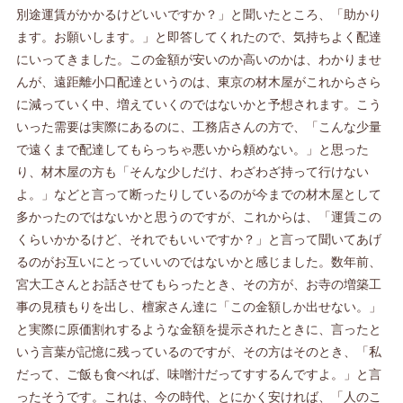
別途運賃がかかるけどいいですか？」と聞いたところ、「助かり
ます。お願いします。」と即答してくれたので、気持ちよく配達
にいってきました。この金額が安いのか高いのかは、わかりませ
んが、遠距離小口配達というのは、東京の材木屋がこれからさら
に減っていく中、増えていくのではないかと予想されます。こう
いった需要は実際にあるのに、工務店さんの方で、「こんな少量
で遠くまで配達してもらっちゃ悪いから頼めない。」と思った
り、材木屋の方も「そんな少しだけ、わざわざ持って行けない
よ。」などと言って断ったりしているのが今までの材木屋として
多かったのではないかと思うのですが、これからは、「運賃この
くらいかかるけど、それでもいいですか？」と言って聞いてあげ
るのがお互いにとっていいのではないかと感じました。数年前、
宮大工さんとお話させてもらったとき、その方が、お寺の増築工
事の見積もりを出し、檀家さん達に「この金額しか出せない。」
と実際に原価割れするような金額を提示されたときに、言ったと
いう言葉が記憶に残っているのですが、その方はそのとき、「私
だって、ご飯も食べれば、味噌汁だってすするんですよ。」と言
ったそうです。これは、今の時代、とにかく安ければ、「人のこ