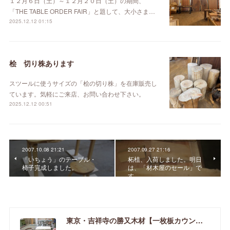
１２月６日（土）～１２月２０日（土）の期間、
「THE TABLE ORDER FAIR」と題して、大小さま…
2025.12.12 01:15
桧 切り株あります
スツールに使うサイズの「桧の切り株」を在庫販売し
ています。気軽にご来店、お問い合わせ下さい。
2025.12.12 00:51
2007.10.08 21:21
2007.09.27 21:16
「いちょう」のテーブル・
柘植、入荷しました。明日
椅子完成しました。
は、「材木屋のセール」で
す。
東京・吉祥寺の勝又木材【一枚板カウンター】