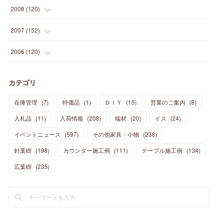
(
26
)
(
46
)
(
41
)
(
24
)
(
10
)
(
12
)
(
15
)
(
15
)
(
6
)
2008
(
120
)
(
12
)
(
48
)
(
32
)
(
22
)
(
30
)
(
25
)
(
11
)
(
13
)
(
15
)
(
10
)
(
8
)
(
13
)
2007
(
152
)
(
21
)
(
33
)
(
20
)
(
29
)
(
44
)
(
11
)
(
14
)
(
12
)
(
9
)
(
8
)
(
13
)
(
9
)
2006
(
120
)
(
39
)
(
30
)
(
28
)
(
19
)
(
23
)
(
18
)
(
10
)
(
10
)
(
7
)
(
7
)
(
13
)
(
5
)
カテゴリ
(
11
)
(
44
)
(
14
)
(
31
)
(
28
)
(
15
)
(
12
)
(
7
)
(
8
)
(
11
)
(
14
)
在庫管理
(
7
)
特価品
(
1
)
ＤＩＹ
(
15
)
営業のご案内
(
8
)
(
23
)
(
23
)
(
17
)
(
18
)
(
13
)
(
23
)
(
5
)
(
5
)
(
10
)
(
14
)
入札品
(
11
)
入荷情報
(
208
)
端材
(
20
)
イス
(
24
)
(
17
)
(
20
)
(
3
)
(
11
)
(
14
)
(
6
)
(
9
)
(
11
)
(
15
)
イベントニュース
(
597
)
その他家具・小物
(
238
)
(
12
)
(
17
)
(
18
)
針葉樹
(
12
(
198
)
)
カウンター施工例
(
111
)
テーブル施工例
(
134
)
(
11
)
(
13
)
(
13
)
(
9
)
広葉樹
(
235
)
(
15
)
(
19
)
(
16
)
(
13
)
(
10
)
(
16
)
(
11
)
(
13
)
(
14
)
(
14
)
(
13
)
(
13
)
(
20
)
(
4
)
(
15
)
(
8
)
(
18
)
(
16
)