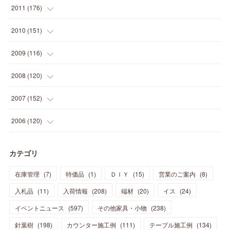
(
28
)
(
24
)
(
13
)
(
24
)
(
29
)
(
31
)
(
6
)
2011
(
176
)
(
14
)
(
21
)
(
18
)
(
37
)
(
35
)
(
21
)
(
18
)
(
20
)
(
20
)
(
27
)
(
13
)
2010
(
151
)
(
14
)
(
35
)
(
19
)
(
34
)
(
37
)
(
20
)
(
24
)
(
22
)
(
18
)
(
26
)
(
22
)
(
12
)
2009
(
116
)
(
23
)
(
30
)
(
27
)
(
26
)
(
46
)
(
41
)
(
24
)
(
10
)
(
12
)
(
15
)
(
15
)
(
6
)
2008
(
120
)
(
12
)
(
48
)
(
32
)
(
22
)
(
30
)
(
25
)
(
11
)
(
13
)
(
15
)
(
10
)
(
8
)
(
13
)
2007
(
152
)
(
21
)
(
33
)
(
20
)
(
29
)
(
44
)
(
11
)
(
14
)
(
12
)
(
9
)
(
8
)
(
13
)
(
9
)
2006
(
120
)
(
39
)
(
30
)
(
28
)
(
19
)
(
23
)
(
18
)
(
10
)
(
10
)
(
7
)
(
7
)
(
13
)
(
5
)
カテゴリ
(
11
)
(
44
)
(
14
)
(
31
)
(
28
)
(
15
)
(
12
)
(
7
)
(
8
)
(
11
)
(
14
)
在庫管理
(
7
)
特価品
(
1
)
ＤＩＹ
(
15
)
営業のご案内
(
8
)
(
23
)
(
23
)
(
17
)
(
18
)
(
13
)
(
23
)
(
5
)
(
5
)
(
10
)
(
14
)
入札品
(
11
)
入荷情報
(
208
)
端材
(
20
)
イス
(
24
)
(
17
)
(
20
)
(
3
)
(
11
)
(
14
)
(
6
)
(
9
)
(
11
)
(
15
)
イベントニュース
(
597
)
その他家具・小物
(
238
)
(
12
)
(
17
)
(
18
)
針葉樹
(
12
(
198
)
)
カウンター施工例
(
111
)
テーブル施工例
(
134
)
(
11
)
(
13
)
(
13
)
(
9
)