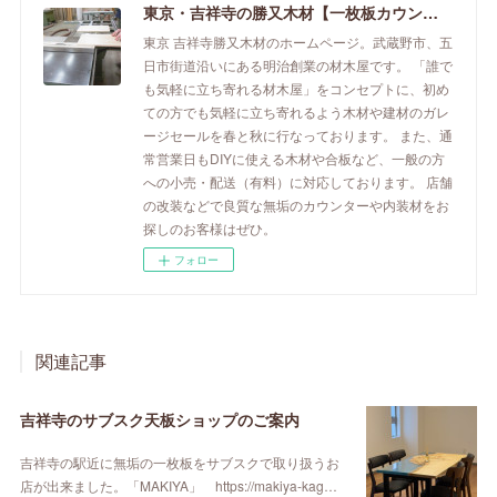
東京・吉祥寺の勝又木材【一枚板カウンター】
東京 吉祥寺勝又木材のホームページ。武蔵野市、五
日市街道沿いにある明治創業の材木屋です。 「誰で
も気軽に立ち寄れる材木屋」をコンセプトに、初め
ての方でも気軽に立ち寄れるよう木材や建材のガレ
ージセールを春と秋に行なっております。 また、通
常営業日もDIYに使える木材や合板など、一般の方
への小売・配送（有料）に対応しております。 店舗
の改装などで良質な無垢のカウンターや内装材をお
探しのお客様はぜひ。
フォロー
関連記事
吉祥寺のサブスク天板ショップのご案内
吉祥寺の駅近に無垢の一枚板をサブスクで取り扱うお
店が出来ました。「MAKIYA」 https://makiya-kag…