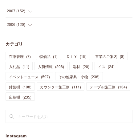
(
12
)
(
48
)
(
32
)
(
22
)
(
30
)
(
25
)
(
11
)
(
13
)
(
15
)
(
10
)
(
8
)
(
13
)
2007
(
152
)
(
21
)
(
33
)
(
20
)
(
29
)
(
44
)
(
11
)
(
14
)
(
12
)
(
9
)
(
8
)
(
13
)
(
9
)
2006
(
120
)
(
39
)
(
30
)
(
28
)
(
19
)
(
23
)
(
18
)
(
10
)
(
10
)
(
7
)
(
7
)
(
13
)
(
5
)
カテゴリ
(
11
)
(
44
)
(
14
)
(
31
)
(
28
)
(
15
)
(
12
)
(
7
)
(
8
)
(
11
)
(
14
)
在庫管理
(
7
)
特価品
(
1
)
ＤＩＹ
(
15
)
営業のご案内
(
8
)
(
23
)
(
23
)
(
17
)
(
18
)
(
13
)
(
23
)
(
5
)
(
5
)
(
10
)
(
14
)
入札品
(
11
)
入荷情報
(
208
)
端材
(
20
)
イス
(
24
)
(
17
)
(
20
)
(
3
)
(
11
)
(
14
)
(
6
)
(
9
)
(
11
)
(
15
)
イベントニュース
(
597
)
その他家具・小物
(
238
)
(
12
)
(
17
)
(
18
)
針葉樹
(
12
(
198
)
)
カウンター施工例
(
111
)
テーブル施工例
(
134
)
(
11
)
(
13
)
(
13
)
(
9
)
広葉樹
(
235
)
(
15
)
(
19
)
(
16
)
(
13
)
(
10
)
(
16
)
(
11
)
(
13
)
(
14
)
(
14
)
(
13
)
(
13
)
(
20
)
(
4
)
(
15
)
(
8
)
(
18
)
(
16
)
Instagram