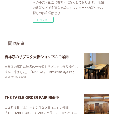
への小売・配送（有料）に対応しております。 店舗
の改装などで良質な無垢のカウンターや内装材をお
探しのお客様はぜひ。
フォロー
関連記事
吉祥寺のサブスク天板ショップのご案内
吉祥寺の駅近に無垢の一枚板をサブスクで取り扱うお
店が出来ました。「MAKIYA」 https://makiya-kag…
2026.04.30 23:42
THE TABLE ORDER FAIR 開催中
１２月６日（土）～１２月２０日（土）の期間、
「THE TABLE ORDER FAIR」と題して、大小さま…