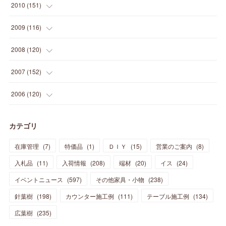
(
18
)
(
20
)
(
20
)
(
27
)
(
13
)
2010
(
151
)
(
14
)
(
35
)
(
19
)
(
34
)
(
37
)
(
20
)
(
24
)
(
22
)
(
18
)
(
26
)
(
22
)
(
12
)
2009
(
116
)
(
23
)
(
30
)
(
27
)
(
26
)
(
46
)
(
41
)
(
24
)
(
10
)
(
12
)
(
15
)
(
15
)
(
6
)
2008
(
120
)
(
12
)
(
48
)
(
32
)
(
22
)
(
30
)
(
25
)
(
11
)
(
13
)
(
15
)
(
10
)
(
8
)
(
13
)
2007
(
152
)
(
21
)
(
33
)
(
20
)
(
29
)
(
44
)
(
11
)
(
14
)
(
12
)
(
9
)
(
8
)
(
13
)
(
9
)
2006
(
120
)
(
39
)
(
30
)
(
28
)
(
19
)
(
23
)
(
18
)
(
10
)
(
10
)
(
7
)
(
7
)
(
13
)
(
5
)
カテゴリ
(
11
)
(
44
)
(
14
)
(
31
)
(
28
)
(
15
)
(
12
)
(
7
)
(
8
)
(
11
)
(
14
)
在庫管理
(
7
)
特価品
(
1
)
ＤＩＹ
(
15
)
営業のご案内
(
8
)
(
23
)
(
23
)
(
17
)
(
18
)
(
13
)
(
23
)
(
5
)
(
5
)
(
10
)
(
14
)
入札品
(
11
)
入荷情報
(
208
)
端材
(
20
)
イス
(
24
)
(
17
)
(
20
)
(
3
)
(
11
)
(
14
)
(
6
)
(
9
)
(
11
)
(
15
)
イベントニュース
(
597
)
その他家具・小物
(
238
)
(
12
)
(
17
)
(
18
)
針葉樹
(
12
(
198
)
)
カウンター施工例
(
111
)
テーブル施工例
(
134
)
(
11
)
(
13
)
(
13
)
(
9
)
広葉樹
(
235
)
(
15
)
(
19
)
(
16
)
(
13
)
(
10
)
(
16
)
(
11
)