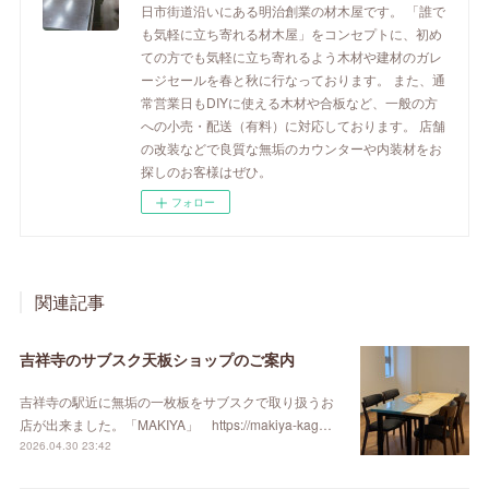
日市街道沿いにある明治創業の材木屋です。 「誰で
も気軽に立ち寄れる材木屋」をコンセプトに、初め
ての方でも気軽に立ち寄れるよう木材や建材のガレ
ージセールを春と秋に行なっております。 また、通
常営業日もDIYに使える木材や合板など、一般の方
への小売・配送（有料）に対応しております。 店舗
の改装などで良質な無垢のカウンターや内装材をお
探しのお客様はぜひ。
フォロー
関連記事
吉祥寺のサブスク天板ショップのご案内
吉祥寺の駅近に無垢の一枚板をサブスクで取り扱うお
店が出来ました。「MAKIYA」 https://makiya-kag…
2026.04.30 23:42