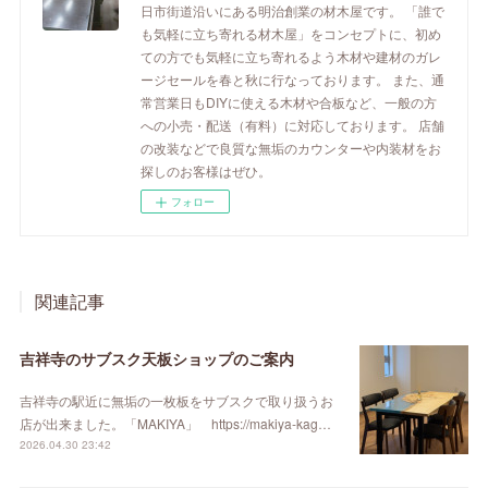
日市街道沿いにある明治創業の材木屋です。 「誰で
も気軽に立ち寄れる材木屋」をコンセプトに、初め
ての方でも気軽に立ち寄れるよう木材や建材のガレ
ージセールを春と秋に行なっております。 また、通
常営業日もDIYに使える木材や合板など、一般の方
への小売・配送（有料）に対応しております。 店舗
の改装などで良質な無垢のカウンターや内装材をお
探しのお客様はぜひ。
フォロー
関連記事
吉祥寺のサブスク天板ショップのご案内
吉祥寺の駅近に無垢の一枚板をサブスクで取り扱うお
店が出来ました。「MAKIYA」 https://makiya-kag…
2026.04.30 23:42