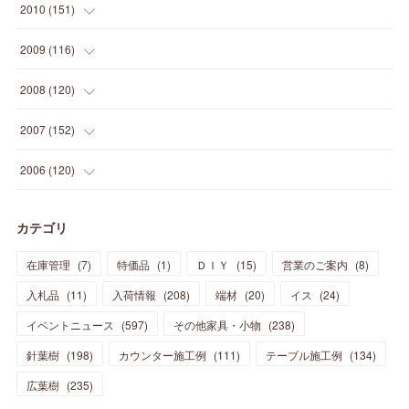
(
18
)
(
20
)
(
20
)
(
27
)
(
13
)
2010
(
151
)
(
14
)
(
35
)
(
19
)
(
34
)
(
37
)
(
20
)
(
24
)
(
22
)
(
18
)
(
26
)
(
22
)
(
12
)
2009
(
116
)
(
23
)
(
30
)
(
27
)
(
26
)
(
46
)
(
41
)
(
24
)
(
10
)
(
12
)
(
15
)
(
15
)
(
6
)
2008
(
120
)
(
12
)
(
48
)
(
32
)
(
22
)
(
30
)
(
25
)
(
11
)
(
13
)
(
15
)
(
10
)
(
8
)
(
13
)
2007
(
152
)
(
21
)
(
33
)
(
20
)
(
29
)
(
44
)
(
11
)
(
14
)
(
12
)
(
9
)
(
8
)
(
13
)
(
9
)
2006
(
120
)
(
39
)
(
30
)
(
28
)
(
19
)
(
23
)
(
18
)
(
10
)
(
10
)
(
7
)
(
7
)
(
13
)
(
5
)
カテゴリ
(
11
)
(
44
)
(
14
)
(
31
)
(
28
)
(
15
)
(
12
)
(
7
)
(
8
)
(
11
)
(
14
)
在庫管理
(
7
)
特価品
(
1
)
ＤＩＹ
(
15
)
営業のご案内
(
8
)
(
23
)
(
23
)
(
17
)
(
18
)
(
13
)
(
23
)
(
5
)
(
5
)
(
10
)
(
14
)
入札品
(
11
)
入荷情報
(
208
)
端材
(
20
)
イス
(
24
)
(
17
)
(
20
)
(
3
)
(
11
)
(
14
)
(
6
)
(
9
)
(
11
)
(
15
)
イベントニュース
(
597
)
その他家具・小物
(
238
)
(
12
)
(
17
)
(
18
)
針葉樹
(
12
(
198
)
)
カウンター施工例
(
111
)
テーブル施工例
(
134
)
(
11
)
(
13
)
(
13
)
(
9
)
広葉樹
(
235
)
(
15
)
(
19
)
(
16
)
(
13
)
(
10
)
(
16
)
(
11
)