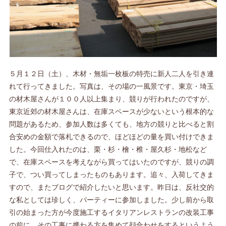
５月１２日（土）、木材・無垢一枚板の特売に新人二人を引き連
れて行ってきました。写真は、その場の一風景です。東京・埼玉
の材木屋さんが１００人以上集まり、競りが行われたのですが、
東京近郊の材木屋さんは、在庫スペースが少ないという根本的な
問題があるため、参加人数は多くても、地方の競りと比べると割
合安めの金額で落札できるので、ほどほどの量を買い付けできま
した。今回仕入れたのは、栗・杉・檜・椎・屋久杉・地松など
で、在庫スペースを考えながら買ってはいたのですが、競りの調
子で、つい買ってしまったものもあります。追々、入荷してきま
すので、またブログで紹介したいと思います。昨日は、反社交的
な私としては珍しく、パーティーに参加しました。少し前から取
引の始まった方が今度施工するイタリアンレストランの改装工事
の前に、その工事に携わる方を集めて顔合わせをするというよう