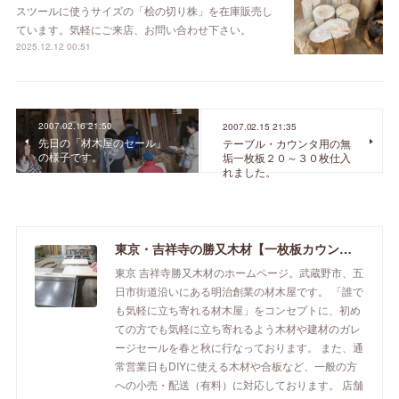
スツールに使うサイズの「桧の切り株」を在庫販売し
ています。気軽にご来店、お問い合わせ下さい。
2025.12.12 00:51
2007.02.16 21:50
2007.02.15 21:35
先日の「材木屋のセール」
テーブル・カウンタ用の無
の様子です。
垢一枚板２０～３０枚仕入
れました。
東京・吉祥寺の勝又木材【一枚板カウンター】
東京 吉祥寺勝又木材のホームページ。武蔵野市、五
日市街道沿いにある明治創業の材木屋です。 「誰で
も気軽に立ち寄れる材木屋」をコンセプトに、初め
ての方でも気軽に立ち寄れるよう木材や建材のガレ
ージセールを春と秋に行なっております。 また、通
常営業日もDIYに使える木材や合板など、一般の方
への小売・配送（有料）に対応しております。 店舗