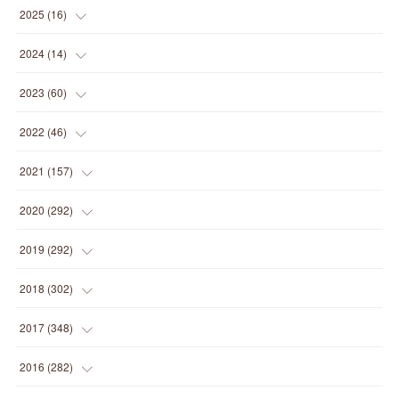
(
1
)
2025
(
16
)
(
2
)
2024
(
14
)
(
1
)
(
1
)
2023
(
60
)
(
1
)
(
2
)
(
1
)
2022
(
46
)
(
4
)
(
1
)
(
3
)
(
2
)
2021
(
157
)
(
2
)
(
7
)
(
5
)
(
1
)
(
6
)
2020
(
292
)
(
1
)
(
3
)
(
5
)
(
3
)
(
27
)
(
14
)
2019
(
292
)
(
5
)
(
4
)
(
4
)
(
14
)
(
35
)
(
21
)
2018
(
302
)
(
5
)
(
8
)
(
11
)
(
22
)
(
35
)
(
18
)
2017
(
348
)
(
6
)
(
2
)
(
7
)
(
22
)
(
37
)
(
29
)
(
23
)
2016
(
282
)
(
8
)
(
6
)
(
8
)
(
22
)