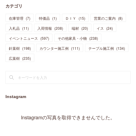
カテゴリ
(
11
)
(
44
)
(
14
)
(
31
)
(
28
)
(
15
)
(
12
)
(
7
)
(
8
)
(
11
)
(
14
)
在庫管理
(
7
)
特価品
(
1
)
ＤＩＹ
(
15
)
営業のご案内
(
8
)
(
23
)
(
23
)
(
17
)
(
18
)
(
13
)
(
23
)
(
5
)
(
5
)
(
10
)
(
14
)
入札品
(
11
)
入荷情報
(
208
)
端材
(
20
)
イス
(
24
)
(
17
)
(
20
)
(
3
)
(
11
)
(
14
)
(
6
)
(
9
)
(
11
)
(
15
)
イベントニュース
(
597
)
その他家具・小物
(
238
)
(
12
)
(
17
)
(
18
)
針葉樹
(
12
(
198
)
)
カウンター施工例
(
111
)
テーブル施工例
(
134
)
(
11
)
(
13
)
(
13
)
(
9
)
広葉樹
(
235
)
(
15
)
(
19
)
(
16
)
(
13
)
(
10
)
(
16
)
(
11
)
(
13
)
(
14
)
(
14
)
(
13
)
(
13
)
(
20
)
(
4
)
(
15
)
(
8
)
(
18
)
(
16
)
Instagram
(
16
)
(
10
)
(
16
)
(
13
)
(
11
)
(
13
)
(
2
)
Instagramの写真を取得できませんでした。
(
9
)
(
1
)