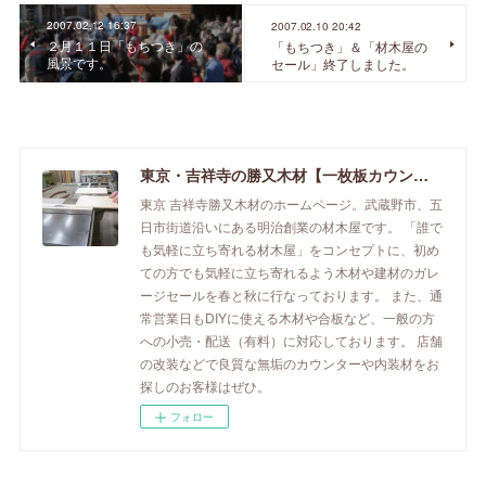
2007.02.12 16:37
2007.02.10 20:42
２月１１日「もちつき」の
「もちつき」＆「材木屋の
風景です。
セール」終了しました。
東京・吉祥寺の勝又木材【一枚板カウンター】
東京 吉祥寺勝又木材のホームページ。武蔵野市、五
日市街道沿いにある明治創業の材木屋です。 「誰で
も気軽に立ち寄れる材木屋」をコンセプトに、初め
ての方でも気軽に立ち寄れるよう木材や建材のガレ
ージセールを春と秋に行なっております。 また、通
常営業日もDIYに使える木材や合板など、一般の方
への小売・配送（有料）に対応しております。 店舗
の改装などで良質な無垢のカウンターや内装材をお
探しのお客様はぜひ。
フォロー