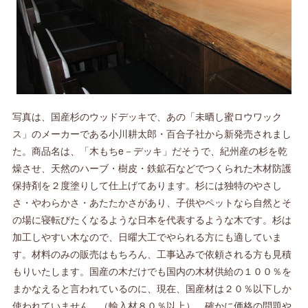
写真は、国産杉のウッドデッキで、あの「未晒し蜜ロウワック
ス」のメーカーである小川耕太郎・百合子社から新発売されまし
た。商品名は、「木もちe－デッキ」だそうで、紀州産の杉を乾
燥させ、天然のハーブ・樹皮・鉄鉱石などでつくられた木材防護
保持剤を２度塗りして仕上げてあります。杉には独特のやさし
さ・やわらかさ・あたたかさがあり、子供やペットなら自然とそ
の場に寝転びたくなるような日本を代表するような木です。杉は
加工しやすい木なので、日曜大工でやられる方にも適していま
す。材料のみの販売はもちろん、工事込みで依頼される方も見積
もりいたします。国産の木だけでも国内の木材供給の１００％を
まかなえると言われているのに、現在、国産材は２０％以下しか
使われていません。（輸入材８０％以上） 確かに価格の問題や