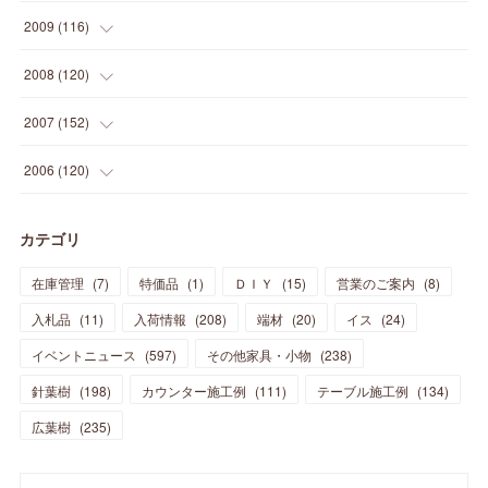
(
14
)
(
35
)
(
19
)
(
34
)
(
37
)
(
20
)
(
24
)
(
22
)
(
18
)
(
26
)
(
22
)
(
12
)
2009
(
116
)
(
23
)
(
30
)
(
27
)
(
26
)
(
46
)
(
41
)
(
24
)
(
10
)
(
12
)
(
15
)
(
15
)
(
6
)
2008
(
120
)
(
12
)
(
48
)
(
32
)
(
22
)
(
30
)
(
25
)
(
11
)
(
13
)
(
15
)
(
10
)
(
8
)
(
13
)
2007
(
152
)
(
21
)
(
33
)
(
20
)
(
29
)
(
44
)
(
11
)
(
14
)
(
12
)
(
9
)
(
8
)
(
13
)
(
9
)
2006
(
120
)
(
39
)
(
30
)
(
28
)
(
19
)
(
23
)
(
18
)
(
10
)
(
10
)
(
7
)
(
7
)
(
13
)
(
5
)
カテゴリ
(
11
)
(
44
)
(
14
)
(
31
)
(
28
)
(
15
)
(
12
)
(
7
)
(
8
)
(
11
)
(
14
)
在庫管理
(
7
)
特価品
(
1
)
ＤＩＹ
(
15
)
営業のご案内
(
8
)
(
23
)
(
23
)
(
17
)
(
18
)
(
13
)
(
23
)
(
5
)
(
5
)
(
10
)
(
14
)
入札品
(
11
)
入荷情報
(
208
)
端材
(
20
)
イス
(
24
)
(
17
)
(
20
)
(
3
)
(
11
)
(
14
)
(
6
)
(
9
)
(
11
)
(
15
)
イベントニュース
(
597
)
その他家具・小物
(
238
)
(
12
)
(
17
)
(
18
)
針葉樹
(
12
(
198
)
)
カウンター施工例
(
111
)
テーブル施工例
(
134
)
(
11
)
(
13
)
(
13
)
(
9
)
広葉樹
(
235
)
(
15
)
(
19
)
(
16
)
(
13
)
(
10
)
(
16
)
(
11
)
(
13
)
(
14
)
(
14
)
(
13
)