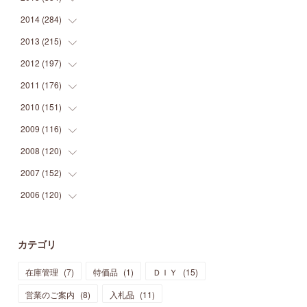
(
9
)
(
5
)
(
9
)
(
25
)
(
16
)
(
15
)
(
26
)
(
30
)
2014
(
284
(
15
)
)
(
12
)
(
5
)
(
12
)
(
25
)
(
22
)
(
12
)
(
20
)
(
28
)
(
45
)
2013
(
215
(
13
)
)
(
2
)
(
5
)
(
14
)
(
24
)
(
20
)
(
19
)
(
16
)
(
23
)
(
33
)
(
34
)
2012
(
197
(
11
)
)
(
5
)
(
21
)
(
24
)
(
40
)
(
28
)
(
24
)
(
13
)
(
24
)
(
29
)
(
31
)
2011
(
176
(
6
)
)
(
14
)
(
21
)
(
18
)
(
37
)
(
35
)
(
21
)
(
18
)
(
20
)
(
20
)
(
27
)
2010
(
151
(
13
)
)
(
14
)
(
35
)
(
19
)
(
34
)
(
37
)
(
20
)
(
24
)
(
22
)
(
18
)
(
26
)
(
22
)
2009
(
116
(
12
)
)
(
23
)
(
30
)
(
27
)
(
26
)
(
46
)
(
41
)
(
24
)
(
10
)
(
12
)
(
15
)
(
15
)
2008
(
120
(
6
)
)
(
12
)
(
48
)
(
32
)
(
22
)
(
30
)
(
25
)
(
11
)
(
13
)
(
15
)
(
10
)
(
8
)
2007
(
152
(
13
)
)
(
21
)
(
33
)
(
20
)
(
29
)
(
44
)
(
11
)
(
14
)
(
12
)
(
9
)
(
8
)
(
13
)
2006
(
120
(
9
)
)
(
39
)
(
30
)
(
28
)
(
19
)
(
23
)
(
18
)
(
10
)
(
10
)
(
7
)
(
7
)
(
13
)
(
5
)
(
11
)
(
44
)
(
14
)
(
31
)
(
28
)
(
15
)
(
12
)
(
7
)
(
8
)
(
11
)
(
14
)
カテゴリ
(
23
)
(
23
)
(
17
)
(
18
)
(
13
)
(
23
)
(
5
)
(
5
)
(
10
)
(
14
)
在庫管理
(
7
)
特価品
(
1
)
ＤＩＹ
(
15
)
(
17
)
(
20
)
(
3
)
(
11
)
(
14
)
(
6
)
(
9
)
(
11
)
(
15
)
営業のご案内
(
8
)
入札品
(
11
)
(
12
)
(
17
)
(
18
)
(
12
)
(
11
)
(
13
)
(
13
)
(
9
)