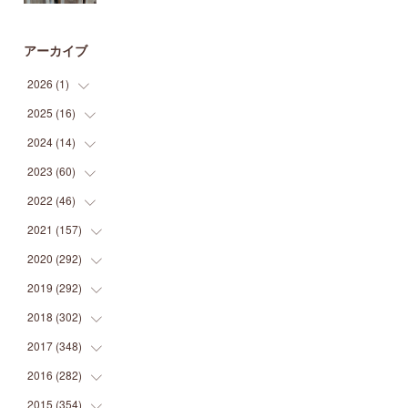
アーカイブ
2026
(
1
)
2025
(
16
(
1
)
)
2024
(
14
(
2
)
)
(
1
)
2023
(
60
(
1
)
)
(
1
)
(
2
)
2022
(
46
(
1
)
)
(
4
)
(
1
)
(
3
)
2021
(
157
(
2
)
)
(
2
)
(
7
)
(
5
)
(
1
)
2020
(
292
(
6
)
)
(
1
)
(
3
)
(
5
)
(
3
)
(
27
)
2019
(
292
(
14
)
)
(
5
)
(
4
)
(
4
)
(
14
)
(
35
)
2018
(
302
(
21
)
)
(
5
)
(
8
)
(
11
)
(
22
)
(
35
)
2017
(
348
(
18
)
)
(
6
)
(
2
)
(
7
)
(
22
)
(
37
)
(
29
)
2016
(
282
(
23
)
)
(
8
)
(
6
)
(
8
)
(
22
)
(
22
)
(
14
)
(
37
)
2015
(
354
(
18
)
)