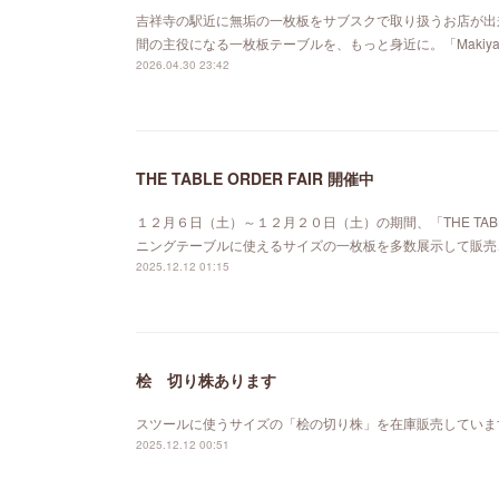
吉祥寺の駅近に無垢の一枚板をサブスクで取り扱うお店が出来ました。「MA
間の主役になる一枚板テーブルを、もっと身近に。「Maki
2026.04.30 23:42
THE TABLE ORDER FAIR 開催中
１２月６日（土）～１２月２０日（土）の期間、「THE TABL
ニングテーブルに使えるサイズの一枚板を多数展示して販売
2025.12.12 01:15
桧 切り株あります
スツールに使うサイズの「桧の切り株」を在庫販売していま
2025.12.12 00:51