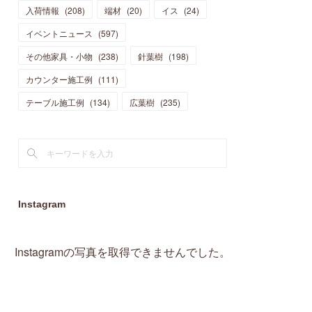
入荷情報
(
208
)
端材
(
20
)
イス
(
24
)
(
15
)
(
19
)
(
16
)
(
13
)
(
10
)
(
16
)
(
11
)
イベントニュース
(
597
)
(
13
)
(
14
)
(
14
)
(
13
)
(
13
)
(
20
)
その他家具・小物
(
4
)
(
238
)
針葉樹
(
198
)
(
15
)
(
8
)
(
18
)
(
16
)
(
16
)
カウンター施工例
(
10
)
(
111
)
(
16
)
(
13
)
(
11
)
(
13
)
テーブル施工例
(
2
)
(
134
)
広葉樹
(
235
)
(
9
)
(
1
)
Instagram
Instagramの写真を取得できませんでした。