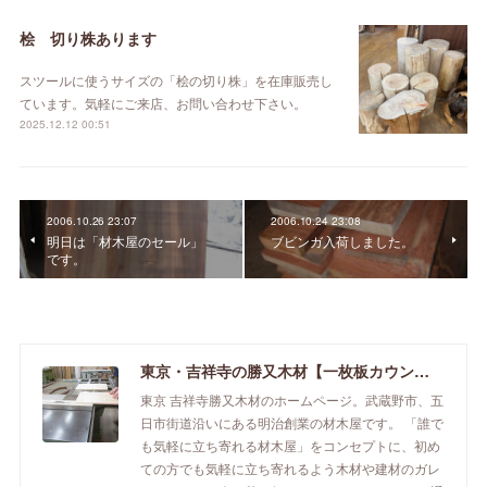
桧 切り株あります
スツールに使うサイズの「桧の切り株」を在庫販売し
ています。気軽にご来店、お問い合わせ下さい。
2025.12.12 00:51
2006.10.26 23:07
2006.10.24 23:08
明日は「材木屋のセール」
ブビンガ入荷しました。
です。
東京・吉祥寺の勝又木材【一枚板カウンター】
東京 吉祥寺勝又木材のホームページ。武蔵野市、五
日市街道沿いにある明治創業の材木屋です。 「誰で
も気軽に立ち寄れる材木屋」をコンセプトに、初め
ての方でも気軽に立ち寄れるよう木材や建材のガレ