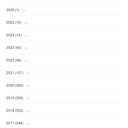
2026
(
1
)
(
1
)
2025
(
16
)
(
2
)
2024
(
14
)
(
1
)
(
1
)
2023
(
60
)
(
1
)
(
2
)
(
1
)
2022
(
46
)
(
4
)
(
1
)
(
3
)
(
2
)
2021
(
157
)
(
2
)
(
7
)
(
5
)
(
1
)
(
6
)
2020
(
292
)
(
1
)
(
3
)
(
5
)
(
3
)
(
27
)
(
14
)
2019
(
292
)
(
5
)
(
4
)
(
4
)
(
14
)
(
35
)
(
21
)
2018
(
302
)
(
5
)
(
8
)
(
11
)
(
22
)
(
35
)
(
18
)
2017
(
348
)