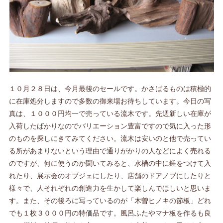
１０月２８日は、今月最後のセールです。かさばるものは積極的
に在庫処分しますので多数の御来場お待ちしています。今日の写
真は、１０００円均一で売っている流木です。先週新しい在庫が
入荷したばかりなのでバリエーション豊富ですので気に入った形
のものを探しにきてみてください。流木は安いのと他で売ってい
る所があまりないという理由で通りがかりの人などによく売れる
のですが、何に使うのか聞いてみると、水槽の中に錘をつけて入
れたり、展示会のオブジェにしたり、店舗のドアノブにしたりと
様々で、人それぞれの創造力を生かして楽しんでほしいと思いま
す。また、その後ろに写っているのが「木曽ヒノキの節板」どれ
でも１枚３０００円の特価品です。風呂ふたやマナ板を作るも良