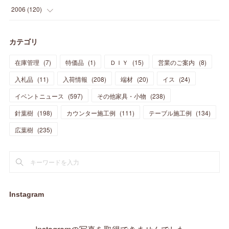
(
29
)
(
44
)
(
11
)
(
14
)
(
12
)
(
9
)
(
8
)
(
13
)
(
9
)
2006
(
120
)
(
39
)
(
30
)
(
28
)
(
19
)
(
23
)
(
18
)
(
10
)
(
10
)
(
7
)
(
7
)
(
13
)
(
5
)
カテゴリ
(
11
)
(
44
)
(
14
)
(
31
)
(
28
)
(
15
)
(
12
)
(
7
)
(
8
)
(
11
)
(
14
)
在庫管理
(
7
)
特価品
(
1
)
ＤＩＹ
(
15
)
営業のご案内
(
8
)
(
23
)
(
23
)
(
17
)
(
18
)
(
13
)
(
23
)
(
5
)
(
5
)
(
10
)
(
14
)
入札品
(
11
)
入荷情報
(
208
)
端材
(
20
)
イス
(
24
)
(
17
)
(
20
)
(
3
)
(
11
)
(
14
)
(
6
)
(
9
)
(
11
)
(
15
)
イベントニュース
(
597
)
その他家具・小物
(
238
)
(
12
)
(
17
)
(
18
)
針葉樹
(
12
(
198
)
)
カウンター施工例
(
111
)
テーブル施工例
(
134
)
(
11
)
(
13
)
(
13
)
(
9
)
広葉樹
(
235
)
(
15
)
(
19
)
(
16
)
(
13
)
(
10
)
(
16
)
(
11
)
(
13
)
(
14
)
(
14
)
(
13
)
(
13
)
(
20
)
(
4
)
(
15
)
(
8
)
(
18
)
(
16
)
Instagram
(
16
)
(
10
)
(
16
)
(
13
)
(
11
)
(
13
)
(
2
)