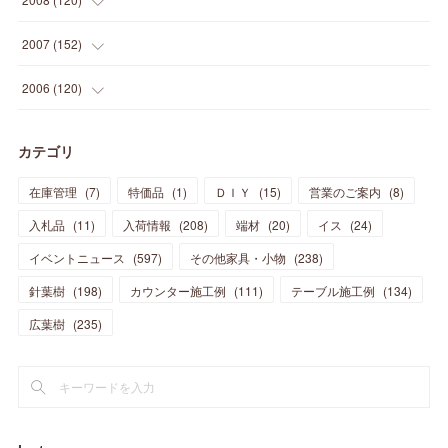
(
12
)
(
48
)
(
32
)
(
22
)
(
30
)
(
25
)
(
11
)
(
13
)
(
15
)
(
10
)
(
8
)
(
13
)
2007
(
152
)
(
21
)
(
33
)
(
20
)
(
29
)
(
44
)
(
11
)
(
14
)
(
12
)
(
9
)
(
8
)
(
13
)
(
9
)
2006
(
120
)
(
39
)
(
30
)
(
28
)
(
19
)
(
23
)
(
18
)
(
10
)
(
10
)
(
7
)
(
7
)
(
13
)
(
5
)
カテゴリ
(
11
)
(
44
)
(
14
)
(
31
)
(
28
)
(
15
)
(
12
)
(
7
)
(
8
)
(
11
)
(
14
)
在庫管理
(
7
)
特価品
(
1
)
ＤＩＹ
(
15
)
営業のご案内
(
8
)
(
23
)
(
23
)
(
17
)
(
18
)
(
13
)
(
23
)
(
5
)
(
5
)
(
10
)
(
14
)
入札品
(
11
)
入荷情報
(
208
)
端材
(
20
)
イス
(
24
)
(
17
)
(
20
)
(
3
)
(
11
)
(
14
)
(
6
)
(
9
)
(
11
)
(
15
)
イベントニュース
(
597
)
その他家具・小物
(
238
)
(
12
)
(
17
)
(
18
)
針葉樹
(
12
(
198
)
)
カウンター施工例
(
111
)
テーブル施工例
(
134
)
(
11
)
(
13
)
(
13
)
(
9
)
広葉樹
(
235
)
(
15
)
(
19
)
(
16
)
(
13
)
(
10
)
(
16
)
(
11
)
(
13
)
(
14
)
(
14
)
(
13
)
(
13
)
(
20
)
(
4
)
(
15
)
(
8
)
(
18
)
(
16
)