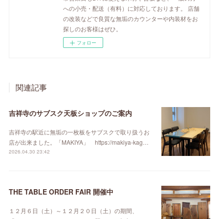
への小売・配送（有料）に対応しております。 店舗
の改装などで良質な無垢のカウンターや内装材をお
探しのお客様はぜひ。
フォロー
関連記事
吉祥寺のサブスク天板ショップのご案内
吉祥寺の駅近に無垢の一枚板をサブスクで取り扱うお
店が出来ました。「MAKIYA」 https://makiya-kag…
2026.04.30 23:42
THE TABLE ORDER FAIR 開催中
１２月６日（土）～１２月２０日（土）の期間、