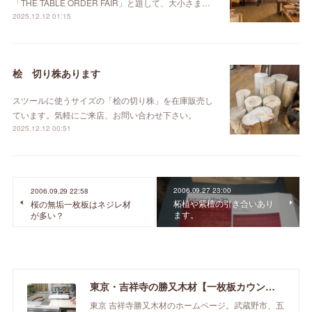
「THE TABLE ORDER FAIR」と題して、大小さま…
2025.12.12 01:15
桧 切り株あります
スツールに使うサイズの「桧の切り株」を在庫販売し
ています。気軽にご来店、お問い合わせ下さい。
2025.12.12 00:51
2006.09.27 23:00
2006.09.29 22:58
柘植や紫檀の引き合いあり
桜の無垢一枚板はネジレ材
ます。
が多い？
東京・吉祥寺の勝又木材【一枚板カウンター】
東京 吉祥寺勝又木材のホームページ。武蔵野市、五