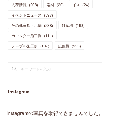
入荷情報
(
208
)
端材
(
20
)
イス
(
24
)
(
15
)
(
19
)
(
16
)
(
13
)
(
10
)
(
16
)
(
11
)
イベントニュース
(
597
)
(
13
)
(
14
)
(
14
)
(
13
)
(
13
)
(
20
)
その他家具・小物
(
4
)
(
238
)
針葉樹
(
198
)
(
15
)
(
8
)
(
18
)
(
16
)
(
16
)
カウンター施工例
(
10
)
(
111
)
(
16
)
(
13
)
(
11
)
(
13
)
テーブル施工例
(
2
)
(
134
)
広葉樹
(
235
)
(
9
)
(
1
)
Instagram
Instagramの写真を取得できませんでした。