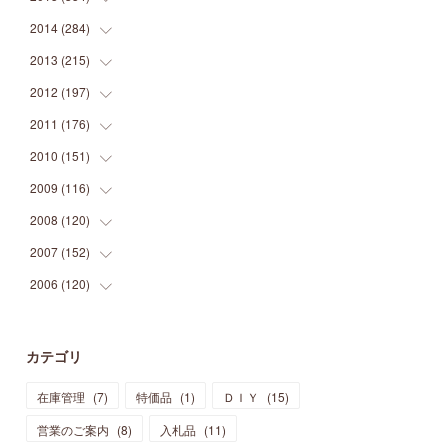
(
9
)
(
5
)
(
9
)
(
25
)
(
16
)
(
15
)
(
26
)
(
30
)
2014
(
284
(
15
)
)
(
12
)
(
5
)
(
12
)
(
25
)
(
22
)
(
12
)
(
20
)
(
28
)
(
45
)
2013
(
215
(
13
)
)
(
2
)
(
5
)
(
14
)
(
24
)
(
20
)
(
19
)
(
16
)
(
23
)
(
33
)
(
34
)
2012
(
197
(
11
)
)
(
5
)
(
21
)
(
24
)
(
40
)
(
28
)
(
24
)
(
13
)
(
24
)
(
29
)
(
31
)
2011
(
176
(
6
)
)
(
14
)
(
21
)
(
18
)
(
37
)
(
35
)
(
21
)
(
18
)
(
20
)
(
20
)
(
27
)
2010
(
151
(
13
)
)
(
14
)
(
35
)
(
19
)
(
34
)
(
37
)
(
20
)
(
24
)
(
22
)
(
18
)
(
26
)
(
22
)
2009
(
116
(
12
)
)
(
23
)
(
30
)
(
27
)
(
26
)
(
46
)
(
41
)
(
24
)
(
10
)
(
12
)
(
15
)
(
15
)
2008
(
120
(
6
)
)
(
12
)
(
48
)
(
32
)
(
22
)
(
30
)
(
25
)
(
11
)
(
13
)
(
15
)
(
10
)
(
8
)
2007
(
152
(
13
)
)
(
21
)
(
33
)
(
20
)
(
29
)
(
44
)
(
11
)
(
14
)
(
12
)
(
9
)
(
8
)
(
13
)
2006
(
120
(
9
)
)
(
39
)
(
30
)
(
28
)
(
19
)
(
23
)
(
18
)
(
10
)
(
10
)
(
7
)
(
7
)
(
13
)
(
5
)
(
11
)
(
44
)
(
14
)
(
31
)
(
28
)
(
15
)
(
12
)
(
7
)
(
8
)
(
11
)
(
14
)
カテゴリ
(
23
)
(
23
)
(
17
)
(
18
)
(
13
)
(
23
)
(
5
)
(
5
)
(
10
)
(
14
)
在庫管理
(
7
)
特価品
(
1
)
ＤＩＹ
(
15
)
(
17
)
(
20
)
(
3
)
(
11
)
(
14
)
(
6
)
(
9
)
(
11
)
(
15
)
営業のご案内
(
8
)
入札品
(
11
)
(
12
)
(
17
)
(
18
)
(
12
)
(
11
)
(
13
)
(
13
)
(
9
)