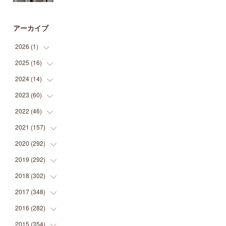
アーカイブ
2026
(
1
)
2025
(
16
(
1
)
)
2024
(
14
(
2
)
)
(
1
)
2023
(
60
(
1
)
)
(
1
)
(
2
)
2022
(
46
(
1
)
)
(
4
)
(
1
)
(
3
)
2021
(
157
(
2
)
)
(
2
)
(
7
)
(
5
)
(
1
)
2020
(
292
(
6
)
)
(
1
)
(
3
)
(
5
)
(
3
)
(
27
)
2019
(
292
(
14
)
)
(
5
)
(
4
)
(
4
)
(
14
)
(
35
)
2018
(
302
(
21
)
)
(
5
)
(
8
)
(
11
)
(
22
)
(
35
)
2017
(
348
(
18
)
)
(
6
)
(
2
)
(
7
)
(
22
)
(
37
)
(
29
)
2016
(
282
(
23
)
)
(
8
)
(
6
)
(
8
)
(
22
)
(
22
)
(
14
)
(
37
)
2015
(
354
(
18
)
)