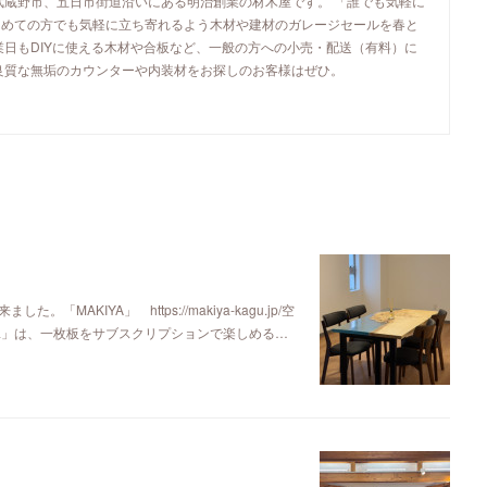
武蔵野市、五日市街道沿いにある明治創業の材木屋です。 「誰でも気軽に
初めての方でも気軽に立ち寄れるよう木材や建材のガレージセールを春と
業日もDIYに使える木材や合板など、一般の方への小売・配送（有料）に
良質な無垢のカウンターや内装材をお探しのお客様はぜひ。
KIYA」 https://makiya-kagu.jp/空
ya」は、一枚板をサブスクリプションで楽しめる…