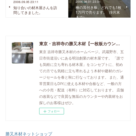
2006.09.01 23:01
2006.09.05 23:11
檜の耳付き板、どれでも1枚
知り合いの材木屋さんを訪
1万円で売ります。（9月末
問してきました。
まで）
東京・吉祥寺の勝又木材【一枚板カウンター】
東京 吉祥寺勝又木材のホームページ。武蔵野市、五
日市街道沿いにある明治創業の材木屋です。 「誰で
も気軽に立ち寄れる材木屋」をコンセプトに、初め
ての方でも気軽に立ち寄れるよう木材や建材のガレ
ージセールを春と秋に行なっております。 また、通
常営業日もDIYに使える木材や合板など、一般の方
への小売・配送（有料）に対応しております。 店舗
の改装などで良質な無垢のカウンターや内装材をお
探しのお客様はぜひ。
フォロー
勝又木材ネットショップ