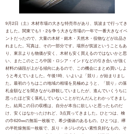
9月2日（土）木材市場の大きな特売市があり、筑波まで行ってき
ました。関東でも1・2を争う大きな市場の一年で一番大きなイベ
ントだったので、大量の木材・銘木・天然木・役物などが出品さ
れました。写真は、その一部分です。場所が筑波ということもあ
り、東京よりも物価が安く、木材も安く買えるのではないかと思
い、またこのところ中国・ロシア・インドなどの引き合いが強く
材料の値段が上がる傾向にあるので、この機会にまとめ買いしよ
うと考えていました。午後1時、いよいよ「競り」が始まりまし
た。最初のうちはこの地域の相場を見極めようと、「競り」の落
札金額などを聞きながら静観していましたが、進んでいくうちに
思ったほど安く落札していないことがだんだんとわかってきまし
た。結局この日の収穫は、自分が本当に欲しいと思ったものだ
け、安くはなかったけれど、3点買ってきました。ひとつは、檜
の巾620㎜の無垢一枚板で、希少価値のあるもの。ひとつは、欅
の半乾燥無垢一枚板で、反り・ネジレのない素性良好なもの。そ