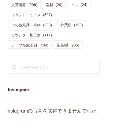
入荷情報
(
208
)
端材
(
20
)
イス
(
24
)
(
15
)
(
19
)
(
16
)
(
13
)
(
10
)
(
16
)
(
11
)
イベントニュース
(
597
)
(
13
)
(
14
)
(
14
)
(
13
)
(
13
)
(
20
)
その他家具・小物
(
4
)
(
238
)
針葉樹
(
198
)
(
15
)
(
8
)
(
18
)
(
16
)
(
16
)
カウンター施工例
(
10
)
(
111
)
(
16
)
(
13
)
(
11
)
(
13
)
テーブル施工例
(
2
)
(
134
)
広葉樹
(
235
)
(
9
)
(
1
)
Instagram
Instagramの写真を取得できませんでした。