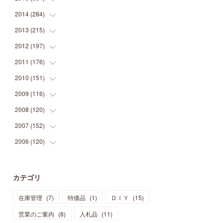
(
9
)
(
5
)
(
9
)
(
25
)
(
16
)
(
15
)
(
26
)
(
30
)
2014
(
284
(
15
)
)
(
12
)
(
5
)
(
12
)
(
25
)
(
22
)
(
12
)
(
20
)
(
28
)
(
45
)
2013
(
215
(
13
)
)
(
2
)
(
5
)
(
14
)
(
24
)
(
20
)
(
19
)
(
16
)
(
23
)
(
33
)
(
34
)
2012
(
197
(
11
)
)
(
5
)
(
21
)
(
24
)
(
40
)
(
28
)
(
24
)
(
13
)
(
24
)
(
29
)
(
31
)
2011
(
176
(
6
)
)
(
14
)
(
21
)
(
18
)
(
37
)
(
35
)
(
21
)
(
18
)
(
20
)
(
20
)
(
27
)
2010
(
151
(
13
)
)
(
14
)
(
35
)
(
19
)
(
34
)
(
37
)
(
20
)
(
24
)
(
22
)
(
18
)
(
26
)
(
22
)
2009
(
116
(
12
)
)
(
23
)
(
30
)
(
27
)
(
26
)
(
46
)
(
41
)
(
24
)
(
10
)
(
12
)
(
15
)
(
15
)
2008
(
120
(
6
)
)
(
12
)
(
48
)
(
32
)
(
22
)
(
30
)
(
25
)
(
11
)
(
13
)
(
15
)
(
10
)
(
8
)
2007
(
152
(
13
)
)
(
21
)
(
33
)
(
20
)
(
29
)
(
44
)
(
11
)
(
14
)
(
12
)
(
9
)
(
8
)
(
13
)
2006
(
120
(
9
)
)
(
39
)
(
30
)
(
28
)
(
19
)
(
23
)
(
18
)
(
10
)
(
10
)
(
7
)
(
7
)
(
13
)
(
5
)
(
11
)
(
44
)
(
14
)
(
31
)
(
28
)
(
15
)
(
12
)
(
7
)
(
8
)
(
11
)
(
14
)
カテゴリ
(
23
)
(
23
)
(
17
)
(
18
)
(
13
)
(
23
)
(
5
)
(
5
)
(
10
)
(
14
)
在庫管理
(
7
)
特価品
(
1
)
ＤＩＹ
(
15
)
(
17
)
(
20
)
(
3
)
(
11
)
(
14
)
(
6
)
(
9
)
(
11
)
(
15
)
営業のご案内
(
8
)
入札品
(
11
)
(
12
)
(
17
)
(
18
)
(
12
)
(
11
)
(
13
)
(
13
)
(
9
)