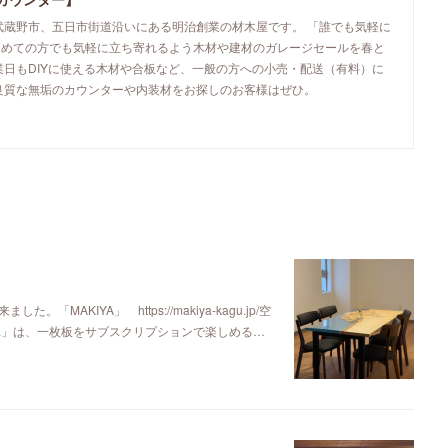
武蔵野市、五日市街道沿いにある明治創業の材木屋です。 「誰でも気軽に
初めての方でも気軽に立ち寄れるよう木材や建材のガレージセールを春と
業日もDIYに使える木材や合板など、一般の方への小売・配送（有料）に
良質な無垢のカウンターや内装材をお探しのお客様はぜひ。
KIYA」 https://makiya-kagu.jp/空
ya」は、一枚板をサブスクリプションで楽しめる…