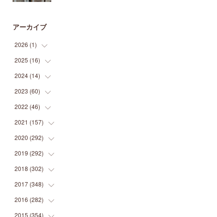
アーカイブ
2026
(
1
)
2025
(
16
(
1
)
)
2024
(
14
(
2
)
)
(
1
)
2023
(
60
(
1
)
)
(
1
)
(
2
)
2022
(
46
(
1
)
)
(
4
)
(
1
)
(
3
)
2021
(
157
(
2
)
)
(
2
)
(
7
)
(
5
)
(
1
)
2020
(
292
(
6
)
)
(
1
)
(
3
)
(
5
)
(
3
)
(
27
)
2019
(
292
(
14
)
)
(
5
)
(
4
)
(
4
)
(
14
)
(
35
)
2018
(
302
(
21
)
)
(
5
)
(
8
)
(
11
)
(
22
)
(
35
)
2017
(
348
(
18
)
)
(
6
)
(
2
)
(
7
)
(
22
)
(
37
)
(
29
)
2016
(
282
(
23
)
)
(
8
)
(
6
)
(
8
)
(
22
)
(
22
)
(
14
)
(
37
)
2015
(
354
(
18
)
)