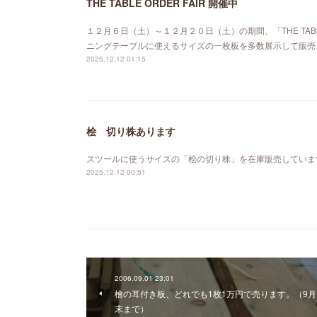
THE TABLE ORDER FAIR 開催中
１２月６日（土）～１２月２０日（土）の期間、「THE TABL
ニングテーブルに使えるサイズの一枚板を多数展示して販売
2025.12.12 01:15
桧 切り株あります
スツールに使うサイズの「桧の切り株」を在庫販売していま
2025.12.12 00:51
2006.09.01 23:01
檜の耳付き板、どれでも1枚1万円で売ります。（9月
末まで）