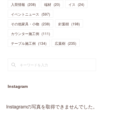
入荷情報
(
208
)
端材
(
20
)
イス
(
24
)
(
15
)
(
19
)
(
16
)
(
13
)
(
10
)
(
16
)
(
11
)
イベントニュース
(
597
)
(
13
)
(
14
)
(
14
)
(
13
)
(
13
)
(
20
)
その他家具・小物
(
4
)
(
238
)
針葉樹
(
198
)
(
15
)
(
8
)
(
18
)
(
16
)
(
16
)
カウンター施工例
(
10
)
(
111
)
(
16
)
(
13
)
(
11
)
(
13
)
テーブル施工例
(
2
)
(
134
)
広葉樹
(
235
)
(
9
)
(
1
)
Instagram
Instagramの写真を取得できませんでした。