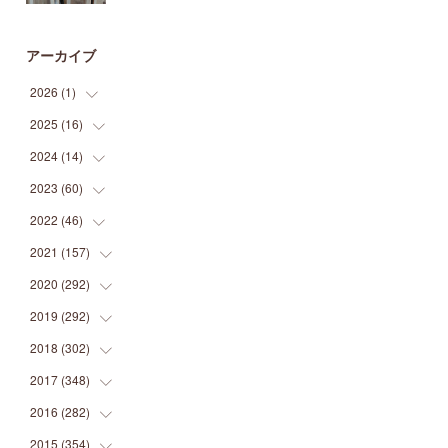
アーカイブ
2026
(
1
)
2025
(
16
(
1
)
)
2024
(
14
(
2
)
)
(
1
)
2023
(
60
(
1
)
)
(
1
)
(
2
)
2022
(
46
(
1
)
)
(
4
)
(
1
)
(
3
)
2021
(
157
(
2
)
)
(
2
)
(
7
)
(
5
)
(
1
)
2020
(
292
(
6
)
)
(
1
)
(
3
)
(
5
)
(
3
)
(
27
)
2019
(
292
(
14
)
)
(
5
)
(
4
)
(
4
)
(
14
)
(
35
)
2018
(
302
(
21
)
)
(
5
)
(
8
)
(
11
)
(
22
)
(
35
)
2017
(
348
(
18
)
)
(
6
)
(
2
)
(
7
)
(
22
)
(
37
)
(
29
)
2016
(
282
(
23
)
)
(
8
)
(
6
)
(
8
)
(
22
)
(
22
)
(
14
)
(
37
)
2015
(
354
(
18
)
)