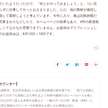
ていたようだったので、「何とかやってみましょう」と、つい言
らずに仕事してやっとおさまりました。ただ、他の製材が後回し
勤して製材しようと考えています。今年に入り、春は比較的暇だ
営業まわりなどしたり、ホームページの効果もあり、4件の新規取
しくてなかなか営業できていません。お盆休みでリフレッシュし
お盆休みは、8月12日～18日です。
カウンター】
武蔵野市、五日市街道沿いにある明治創業の材木屋です。 「誰でも気軽に
初めての方でも気軽に立ち寄れるよう木材や建材のガレージセールを春と
業日もDIYに使える木材や合板など、一般の方への小売・配送（有料）に
良質な無垢のカウンターや内装材をお探しのお客様はぜひ。