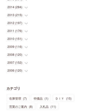
(
9
)
(
5
)
(
9
)
(
25
)
(
16
)
(
15
)
(
26
)
(
30
)
2014
(
284
(
15
)
)
(
12
)
(
5
)
(
12
)
(
25
)
(
22
)
(
12
)
(
20
)
(
28
)
(
45
)
2013
(
215
(
13
)
)
(
2
)
(
5
)
(
14
)
(
24
)
(
20
)
(
19
)
(
16
)
(
23
)
(
33
)
(
34
)
2012
(
197
(
11
)
)
(
5
)
(
21
)
(
24
)
(
40
)
(
28
)
(
24
)
(
13
)
(
24
)
(
29
)
(
31
)
2011
(
176
(
6
)
)
(
14
)
(
21
)
(
18
)
(
37
)
(
35
)
(
21
)
(
18
)
(
20
)
(
20
)
(
27
)
2010
(
151
(
13
)
)
(
14
)
(
35
)
(
19
)
(
34
)
(
37
)
(
20
)
(
24
)
(
22
)
(
18
)
(
26
)
(
22
)
2009
(
116
(
12
)
)
(
23
)
(
30
)
(
27
)
(
26
)
(
46
)
(
41
)
(
24
)
(
10
)
(
12
)
(
15
)
(
15
)
2008
(
120
(
6
)
)
(
12
)
(
48
)
(
32
)
(
22
)
(
30
)
(
25
)
(
11
)
(
13
)
(
15
)
(
10
)
(
8
)
2007
(
152
(
13
)
)
(
21
)
(
33
)
(
20
)
(
29
)
(
44
)
(
11
)
(
14
)
(
12
)
(
9
)
(
8
)
(
13
)
2006
(
120
(
9
)
)
(
39
)
(
30
)
(
28
)
(
19
)
(
23
)
(
18
)
(
10
)
(
10
)
(
7
)
(
7
)
(
13
)
(
5
)
(
11
)
(
44
)
(
14
)
(
31
)
(
28
)
(
15
)
(
12
)
(
7
)
(
8
)
(
11
)
(
14
)
カテゴリ
(
23
)
(
23
)
(
17
)
(
18
)
(
13
)
(
23
)
(
5
)
(
5
)
(
10
)
(
14
)
在庫管理
(
7
)
特価品
(
1
)
ＤＩＹ
(
15
)
(
17
)
(
20
)
(
3
)
(
11
)
(
14
)
(
6
)
(
9
)
(
11
)
(
15
)
営業のご案内
(
8
)
入札品
(
11
)
(
12
)
(
17
)
(
18
)
(
12
)
(
11
)
(
13
)
(
13
)
(
9
)