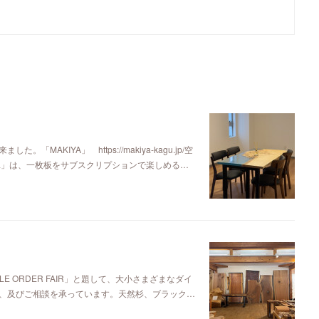
KIYA」 https://makiya-kagu.jp/空
ya」は、一枚板をサブスクリプションで楽しめる…
E ORDER FAIR」と題して、大小さまざまなダイ
、及びご相談を承っています。天然杉、ブラック…