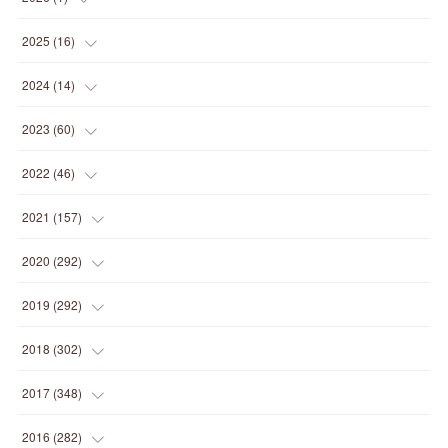
(
1
)
2025
(
16
)
(
2
)
2024
(
14
)
(
1
)
(
1
)
2023
(
60
)
(
1
)
(
2
)
(
1
)
2022
(
46
)
(
4
)
(
1
)
(
3
)
(
2
)
2021
(
157
)
(
2
)
(
7
)
(
5
)
(
1
)
(
6
)
2020
(
292
)
(
1
)
(
3
)
(
5
)
(
3
)
(
27
)
(
14
)
2019
(
292
)
(
5
)
(
4
)
(
4
)
(
14
)
(
35
)
(
21
)
2018
(
302
)
(
5
)
(
8
)
(
11
)
(
22
)
(
35
)
(
18
)
2017
(
348
)
(
6
)
(
2
)
(
7
)
(
22
)
(
37
)
(
29
)
(
23
)
2016
(
282
)