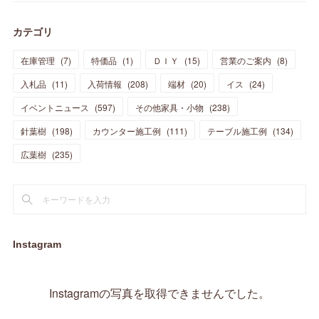
(
39
)
(
30
)
(
28
)
(
19
)
(
23
)
(
18
)
(
10
)
(
10
)
(
7
)
(
7
)
(
13
)
(
5
)
カテゴリ
(
11
)
(
44
)
(
14
)
(
31
)
(
28
)
(
15
)
(
12
)
(
7
)
(
8
)
(
11
)
(
14
)
在庫管理
(
7
)
特価品
(
1
)
ＤＩＹ
(
15
)
営業のご案内
(
8
)
(
23
)
(
23
)
(
17
)
(
18
)
(
13
)
(
23
)
(
5
)
(
5
)
(
10
)
(
14
)
入札品
(
11
)
入荷情報
(
208
)
端材
(
20
)
イス
(
24
)
(
17
)
(
20
)
(
3
)
(
11
)
(
14
)
(
6
)
(
9
)
(
11
)
(
15
)
イベントニュース
(
597
)
その他家具・小物
(
238
)
(
12
)
(
17
)
(
18
)
針葉樹
(
12
(
198
)
)
カウンター施工例
(
111
)
テーブル施工例
(
134
)
(
11
)
(
13
)
(
13
)
(
9
)
広葉樹
(
235
)
(
15
)
(
19
)
(
16
)
(
13
)
(
10
)
(
16
)
(
11
)
(
13
)
(
14
)
(
14
)
(
13
)
(
13
)
(
20
)
(
4
)
(
15
)
(
8
)
(
18
)
(
16
)
Instagram
(
16
)
(
10
)
(
16
)
(
13
)
(
11
)
(
13
)
(
2
)
Instagramの写真を取得できませんでした。
(
9
)
(
1
)