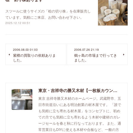
スツールに使うサイズの「桧の切り株」を在庫販売し
ています。気軽にご来店、お問い合わせ下さい。
2025.12.12 00:51
2006.08.03 01:03
2006.07.26 21:19
紫檀の買取りの依頼ありま
鶴ヶ島の市場まで行ってき
した。
ました。
東京・吉祥寺の勝又木材【一枚板カウンター】
東京 吉祥寺勝又木材のホームページ。武蔵野市、五
日市街道沿いにある明治創業の材木屋です。 「誰で
も気軽に立ち寄れる材木屋」をコンセプトに、初め
ての方でも気軽に立ち寄れるよう木材や建材のガレ
ージセールを春と秋に行なっております。 また、通
常営業日もDIYに使える木材や合板など、一般の方