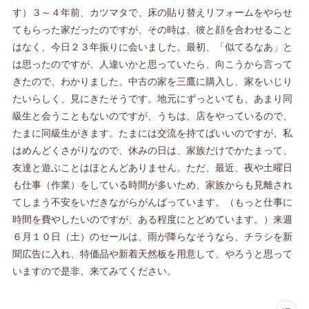
す）３～４年前、カツマタで、床の貼り替えリフォームをやらせ
てもらった家だったのですが、その時は、彼と顔を合わせること
はなく、今日２３年振りに会いました。最初、「似てるなあ」と
は思ったのですが、人違いかと思っていたら、向こうから言って
きたので、わかりました。中古の家を三鷹に購入し、家をいじり
たいらしく、見にきたそうです。地元にずっといても、あまり同
級生と会うこともないのですが、うちは、店をやっているので、
たまに同級生がきます。たまには交流を持てばいいのですが、私
はめんどくさがりなので、休みの日は、家族だけでかたまって、
友達と遊ぶことはほとんどありません。ただ、最近、夜や土曜日
も仕事（作業）をしている時間が多いため、家族からも見離され
てしまう不安をいだきながらがんばっています。（もっと仕事に
時間を費やしたいのですが、ある程度にとどめています。）来週
６月１０日（土）のセールは、雨が降らなそうなら、チラシを新
聞広告に入れ、特価品や新着天然板を用意して、やろうと思って
いますので是非、来てみてください。