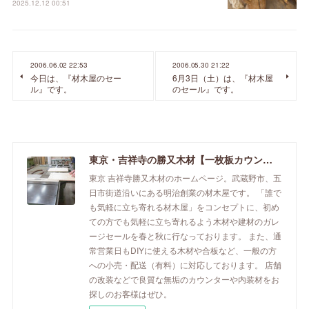
2025.12.12 00:51
2006.06.02 22:53
2006.05.30 21:22
今日は、『材木屋のセー
6月3日（土）は、『材木屋
ル』です。
のセール』です。
東京・吉祥寺の勝又木材【一枚板カウンター】
東京 吉祥寺勝又木材のホームページ。武蔵野市、五
日市街道沿いにある明治創業の材木屋です。 「誰で
も気軽に立ち寄れる材木屋」をコンセプトに、初め
ての方でも気軽に立ち寄れるよう木材や建材のガレ
ージセールを春と秋に行なっております。 また、通
常営業日もDIYに使える木材や合板など、一般の方
への小売・配送（有料）に対応しております。 店舗
の改装などで良質な無垢のカウンターや内装材をお
探しのお客様はぜひ。