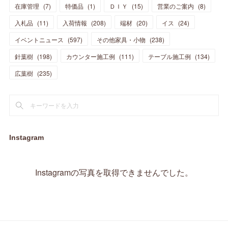
在庫管理
(
7
)
特価品
(
1
)
ＤＩＹ
(
15
)
営業のご案内
(
8
)
(
23
)
(
23
)
(
17
)
(
18
)
(
13
)
(
23
)
(
5
)
(
5
)
(
10
)
(
14
)
入札品
(
11
)
入荷情報
(
208
)
端材
(
20
)
イス
(
24
)
(
17
)
(
20
)
(
3
)
(
11
)
(
14
)
(
6
)
(
9
)
(
11
)
(
15
)
イベントニュース
(
597
)
その他家具・小物
(
238
)
(
12
)
(
17
)
(
18
)
針葉樹
(
12
(
198
)
)
カウンター施工例
(
111
)
テーブル施工例
(
134
)
(
11
)
(
13
)
(
13
)
(
9
)
広葉樹
(
235
)
(
15
)
(
19
)
(
16
)
(
13
)
(
10
)
(
16
)
(
11
)
(
13
)
(
14
)
(
14
)
(
13
)
(
13
)
(
20
)
(
4
)
(
15
)
(
8
)
(
18
)
(
16
)
Instagram
(
16
)
(
10
)
(
16
)
(
13
)
(
11
)
(
13
)
(
2
)
Instagramの写真を取得できませんでした。
(
9
)
(
1
)