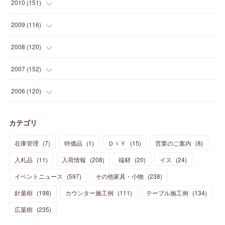
(
27
)
(
13
)
2010
(
151
)
(
14
)
(
35
)
(
19
)
(
34
)
(
37
)
(
20
)
(
24
)
(
22
)
(
18
)
(
26
)
(
22
)
(
12
)
2009
(
116
)
(
23
)
(
30
)
(
27
)
(
26
)
(
46
)
(
41
)
(
24
)
(
10
)
(
12
)
(
15
)
(
15
)
(
6
)
2008
(
120
)
(
12
)
(
48
)
(
32
)
(
22
)
(
30
)
(
25
)
(
11
)
(
13
)
(
15
)
(
10
)
(
8
)
(
13
)
2007
(
152
)
(
21
)
(
33
)
(
20
)
(
29
)
(
44
)
(
11
)
(
14
)
(
12
)
(
9
)
(
8
)
(
13
)
(
9
)
2006
(
120
)
(
39
)
(
30
)
(
28
)
(
19
)
(
23
)
(
18
)
(
10
)
(
10
)
(
7
)
(
7
)
(
13
)
(
5
)
カテゴリ
(
11
)
(
44
)
(
14
)
(
31
)
(
28
)
(
15
)
(
12
)
(
7
)
(
8
)
(
11
)
(
14
)
在庫管理
(
7
)
特価品
(
1
)
ＤＩＹ
(
15
)
営業のご案内
(
8
)
(
23
)
(
23
)
(
17
)
(
18
)
(
13
)
(
23
)
(
5
)
(
5
)
(
10
)
(
14
)
入札品
(
11
)
入荷情報
(
208
)
端材
(
20
)
イス
(
24
)
(
17
)
(
20
)
(
3
)
(
11
)
(
14
)
(
6
)
(
9
)
(
11
)
(
15
)
イベントニュース
(
597
)
その他家具・小物
(
238
)
(
12
)
(
17
)
(
18
)
針葉樹
(
12
(
198
)
)
カウンター施工例
(
111
)
テーブル施工例
(
134
)
(
11
)
(
13
)
(
13
)
(
9
)
広葉樹
(
235
)
(
15
)
(
19
)
(
16
)
(
13
)
(
10
)
(
16
)
(
11
)