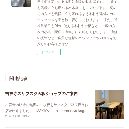
日市街道沿いにある明治創業の材木屋です。 「誰で
も気軽に立ち寄れる材木屋」をコンセプトに、初め
ての方でも気軽に立ち寄れるよう木材や建材のガレ
ージセールを春と秋に行なっております。 また、通
常営業日もDIYに使える木材や合板など、一般の方
への小売・配送（有料）に対応しております。 店舗
の改装などで良質な無垢のカウンターや内装材をお
探しのお客様はぜひ。
フォロー
関連記事
吉祥寺のサブスク天板ショップのご案内
吉祥寺の駅近に無垢の一枚板をサブスクで取り扱うお
店が出来ました。「MAKIYA」 https://makiya-kag…
2026.04.30 23:42