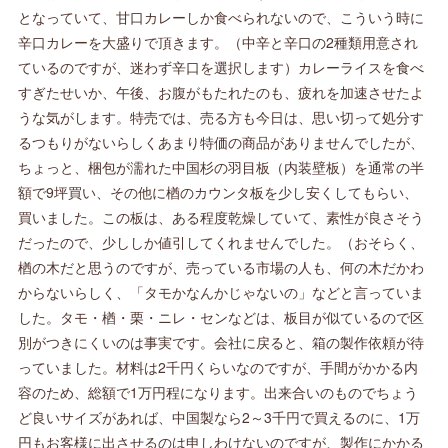
となっていて、甘口カレーしか食べられないので、こういう時に
辛口カレーを大盛りで頂きます。（中辛と辛口の2種類用意され
ているのですが、迷わず辛口を選択します）カレーライスを食べ
すぎたせいか、午後、お腹がもたれたのも、疲れを加速させたよ
うな気がします。特売では、売る方も今日は、思い切って処分す
るつもりがないらしくあまり特価の商品がありませんでしたが、
ちょっと、梱包が濡れた中国杉の羽目板（内装壁板）を通常の半
額で9坪買い、その他に楢のカウンタ板を少し安くしてもらい、
買いました。この板は、ある程度乾燥していて、素性が良さそう
だったので、少ししか値引してくれませんでした。（おそらく、
楢の木だと思うのですが、売っている市場の人も、何の木だかわ
からないらしく、「タモかなんかじゃないの」などと言っていま
した。タモ・楢・栗・ニレ・センなどは、板目が似ているので区
別がつきにくいのは事実です。会社に戻ると、箱の製作依頼が待
っていました。材料は2千円くらいなのですが、手間がかかる内
容のため、総額で1万円程になります。出来合いのものでちょう
ど良いサイズがあれば、中国製なら2～3千円で買えるのに、1万
円もお客様に出させるのは申しわけないのですが、製作にかかる