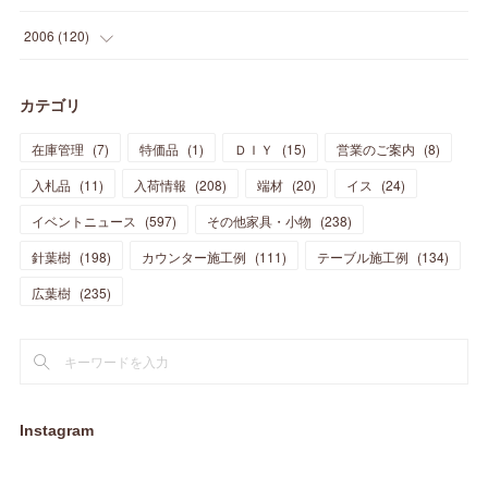
(
21
)
(
33
)
(
20
)
(
29
)
(
44
)
(
11
)
(
14
)
(
12
)
(
9
)
(
8
)
(
13
)
(
9
)
2006
(
120
)
(
39
)
(
30
)
(
28
)
(
19
)
(
23
)
(
18
)
(
10
)
(
10
)
(
7
)
(
7
)
(
13
)
(
5
)
カテゴリ
(
11
)
(
44
)
(
14
)
(
31
)
(
28
)
(
15
)
(
12
)
(
7
)
(
8
)
(
11
)
(
14
)
在庫管理
(
7
)
特価品
(
1
)
ＤＩＹ
(
15
)
営業のご案内
(
8
)
(
23
)
(
23
)
(
17
)
(
18
)
(
13
)
(
23
)
(
5
)
(
5
)
(
10
)
(
14
)
入札品
(
11
)
入荷情報
(
208
)
端材
(
20
)
イス
(
24
)
(
17
)
(
20
)
(
3
)
(
11
)
(
14
)
(
6
)
(
9
)
(
11
)
(
15
)
イベントニュース
(
597
)
その他家具・小物
(
238
)
(
12
)
(
17
)
(
18
)
針葉樹
(
12
(
198
)
)
カウンター施工例
(
111
)
テーブル施工例
(
134
)
(
11
)
(
13
)
(
13
)
(
9
)
広葉樹
(
235
)
(
15
)
(
19
)
(
16
)
(
13
)
(
10
)
(
16
)
(
11
)
(
13
)
(
14
)
(
14
)
(
13
)
(
13
)
(
20
)
(
4
)
(
15
)
(
8
)
(
18
)
(
16
)
Instagram
(
16
)
(
10
)
(
16
)
(
13
)